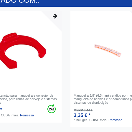
ADO COM..
etenção para mangueira e conector de
Mangueira 3/8" (6,3 mm) vendido por met
melho, para linhas de cerveja e sistemas
mangueira de bebidas e ar comprimido p
a
sistemas de distribuição
 *
MSRP 3,44 €
3,35 € *
s. CUBA.
mais.
Remessa
*
incl. ges. CUBA.
mais.
Remessa