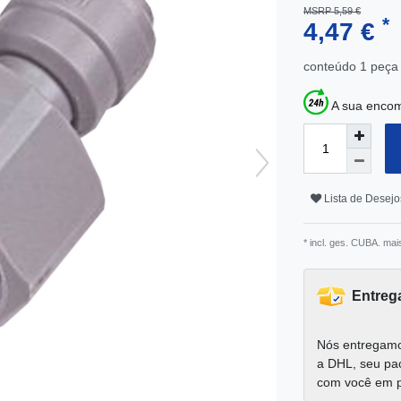
MSRP 5,59 €
*
4,47 €
conteúdo
1
peça
A sua encom
Lista de Desejo
* incl. ges. CUBA. mai
Entreg
Nós entregamo
a DHL, seu pa
com você em 