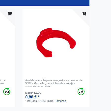
ro -
Anel de retenção para mangueira e conector de
ara
5/16" - Vermelho, para linhas de cerveja e
sistemas de torneira
MSRP 1,11 €
0,88 € *
*
incl. ges. CUBA.
mais.
Remessa