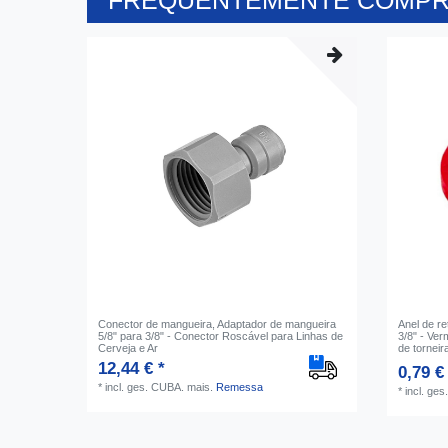
FREQUENTEMENTE COMPR
Conector de mangueira, Adaptador de mangueira
Anel de r
5/8" para 3/8" - Conector Roscável para Linhas de
3/8" - Ver
Cerveja e Ar
de torneir
12,44 € *
0,79 €
*
incl. ges. CUBA.
mais.
Remessa
*
incl. ge