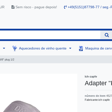
EUR
Sem risco - pague depois!
+49(5151)87798-77 / seg.-F
e
Aquecedores de vinho quente
Maquina de cer
/8" plug 1/2
Ich-zapfe
Adapter "
número de item
452
Fabricante:
ich-zapfe