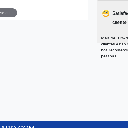
zer zoom
Satisf
cliente
Mais de 90% d
clientes estão 
nos recomend
pessoas.