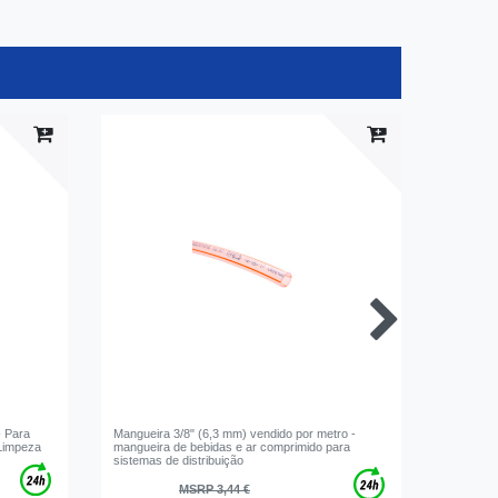
- Para
Mangueira 3/8" (6,3 mm) vendido por metro -
Anel de 
 Limpeza
mangueira de bebidas e ar comprimido para
3/8" - Ve
sistemas de distribuição
de tornei
MSRP 3,44 €