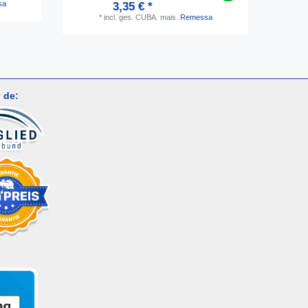
sa
3,35 € *
*
incl. ges. CUBA.
mais.
Remessa
 de: