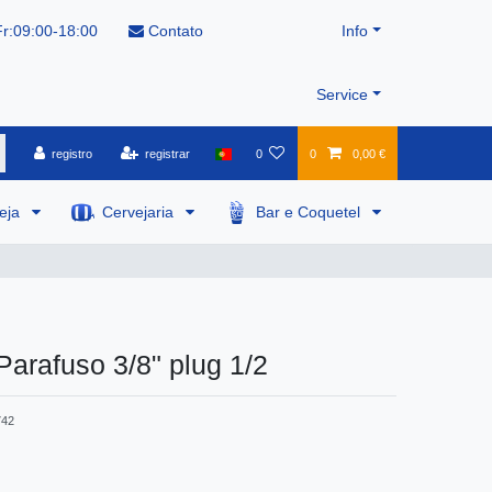
r:09:00-18:00
Contato
Info
Service
registro
registrar
0
0
0,00 €
veja
Cervejaria
Bar e Coquetel
Parafuso 3/8" plug 1/2
742