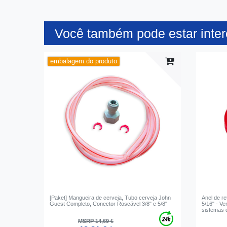
Você também pode estar inte
embalagem do produto
[Paket] Mangueira de cerveja, Tubo cerveja John
Anel de r
Guest Completo, Conector Roscável 3/8" e 5/8"
5/16" - Ve
sistemas d
MSRP 14,69 €