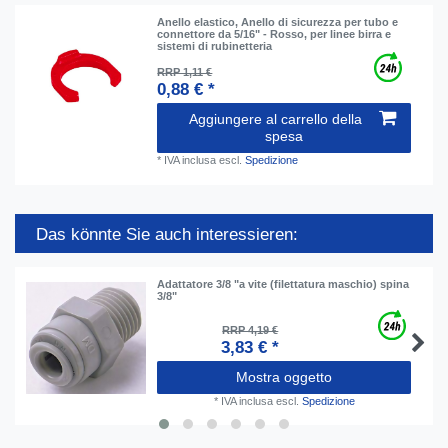
Anello elastico, Anello di sicurezza per tubo e
connettore da 5/16" - Rosso, per linee birra e
sistemi di rubinetteria
RRP 1,11 €
0,88 € *
Aggiungere al carrello della
spesa
*
IVA inclusa
escl.
Spedizione
Das könnte Sie auch interessieren:
Adattatore 3/8 "a vite (filettatura maschio) spina
3/8"
RRP 4,19 €
3,83 € *
Mostra oggetto
*
IVA inclusa
escl.
Spedizione