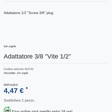
Adattatore 1/2 "Screw 3/8" plug
Ich-zapfe
Adattatore 3/8 "Vite 1/2"
Codice articolo
452742
Hersteller:
ich-zapfe
RRP 5,59 €
*
4,47 €
Soddisfare
1
pezzo
Il tuo ordine sarà spedito entro 24 ore!