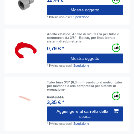
12,44 € *
Mostra oggetto
*
IVA inclusa
escl.
Spedizione
Anello elastico, Anello di sicurezza per tubo e
connettore da 3/8" - Rosso, per linee birra e
sistemi di rubinetteria
0,79 € *
Mostra oggetto
*
IVA inclusa
escl.
Spedizione
Tubo birra 3/8" (6,3 mm) venduto al metro: tubo
per bevande e aria compressa per sistemi di
erogazione
RRP 3,44 €
3,35 € *
Aggiungere al carrello della
spesa
*
IVA inclusa
escl.
Spedizione