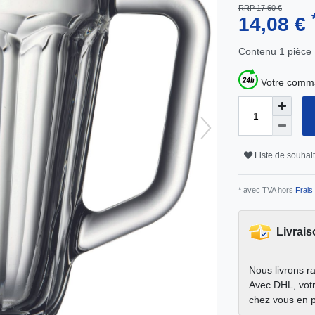
RRP 17,60 €
14,08 €
Contenu
1
pièce
Votre comma
Liste de souhai
* avec TVA hors
Frais 
Livrais
Nous livrons r
Avec DHL, votr
chez vous en 