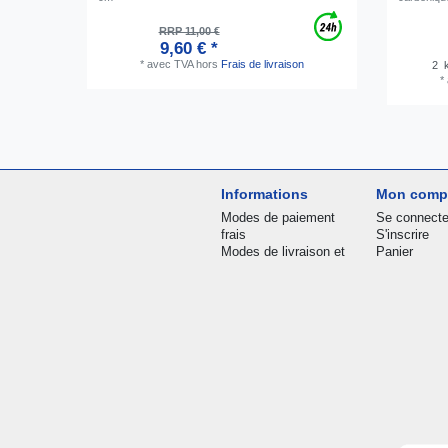
RRP 11,00 €
9,60 € *
*
avec TVA
hors
Frais de livraison
2
k
*
Informations
Mon comp
Modes de paiement
Se connecte
frais
S'inscrire
Modes de livraison et
Panier