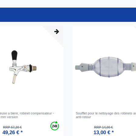
reuse a biere, robinet compensateur -
Soufflet pour le nettoyage des robinets av
 mm version
anti-retour
RRP 57,30 €
RRP 14,00 €
49,26 € *
13,00 € *