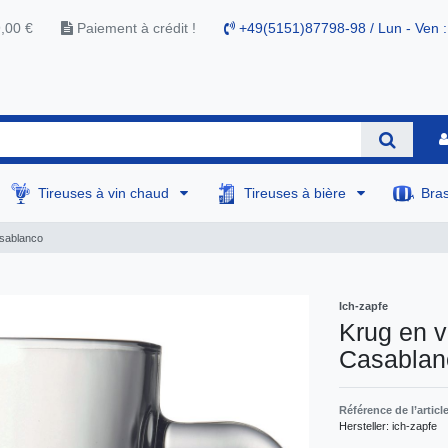
9,00 €
Paiement à crédit !
+49(5151)87798-98 / Lun - Ven :
Tireuses à vin chaud
Tireuses à bière
Bra
asablanco
Ich-zapfe
Krug en v
Casablan
Référence de l’articl
Hersteller:
ich-zapfe