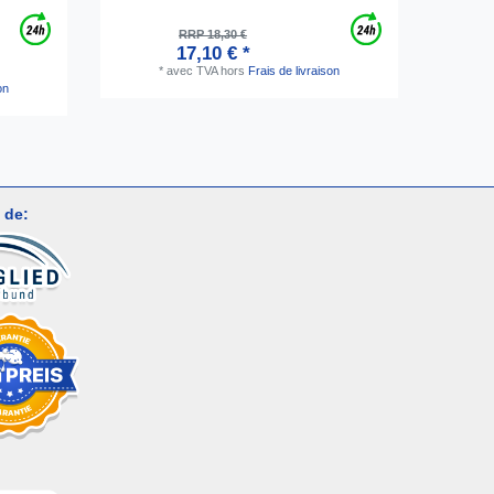
RRP 18,30 €
17,10 € *
*
avec TVA
hors
Frais de livraison
on
 de: