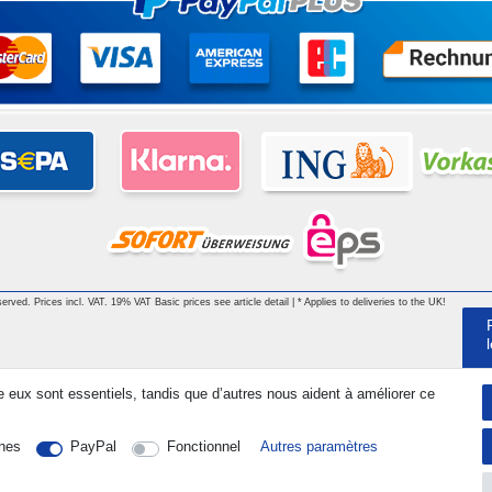
served. Prices incl. VAT. 19% VAT Basic prices see article detail | * Applies to deliveries to the UK!
e eux sont essentiels, tandis que d’autres nous aident à améliorer ce
nes
PayPal
Fonctionnel
Autres paramètres