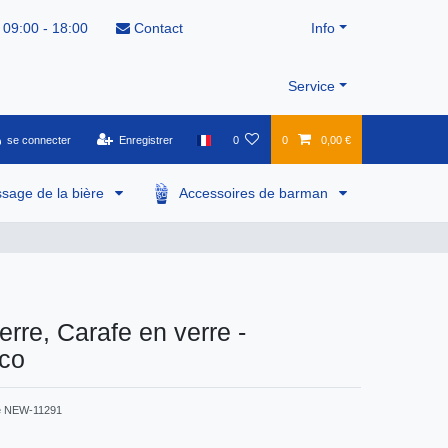
 09:00 - 18:00
Contact
Info
Service
se connecter
Enregistrer
0
0
0,00 €
ssage de la bière
Accessoires de barman
erre, Carafe en verre -
co
e
NEW-11291