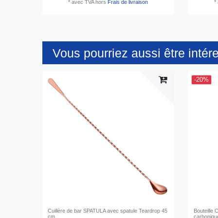
*
avec TVA
hors
Frais de livraison
*
Vous pourriez aussi être intér
-20%
Cuillère de bar SPATULA avec spatule Teardrop 45
Bouteille
cm
carboniqu