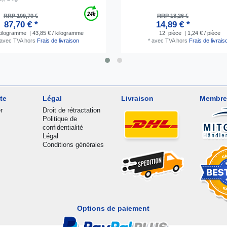
RRP 109,70 €
RRP 18,26 €
87,70 € *
14,89 € *
ilogramme
| 43,85 € / kilogramme
12
pièce
| 1,24 € / pièce
avec TVA
hors
Frais de livraison
*
avec TVA
hors
Frais de livrais
te
Légal
Livraison
Membre
r
Droit de rétractation
Politique de
confidentialité
Légal
Conditions générales
Options de paiement