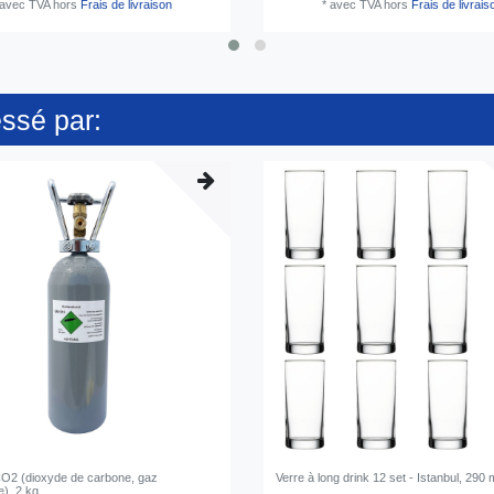
avec TVA
hors
Frais de livraison
*
avec TVA
hors
Frais de livrais
essé par:
 CO2 (dioxyde de carbone, gaz
Verre à long drink 12 set - Istanbul, 290 
e), 2 kg