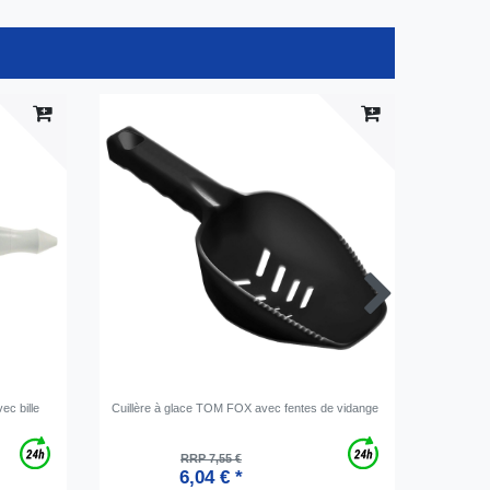
ec bille
Cuillère à glace TOM FOX avec fentes de vidange
Distribut
chauffe 
RRP 7,55 €
6,04 € *