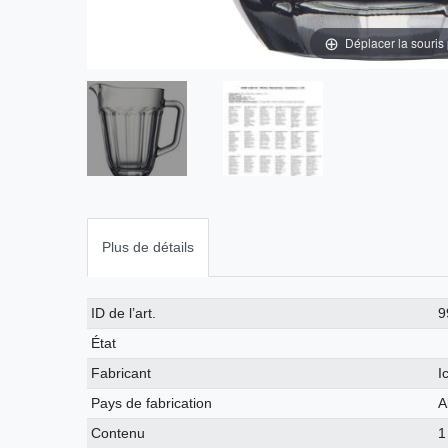
Déplacer la souris
Plus de détails
Caractéristique
Valeur
ID de l’art.
9
technique
État
Fabricant
I
Pays de fabrication
A
Contenu
1