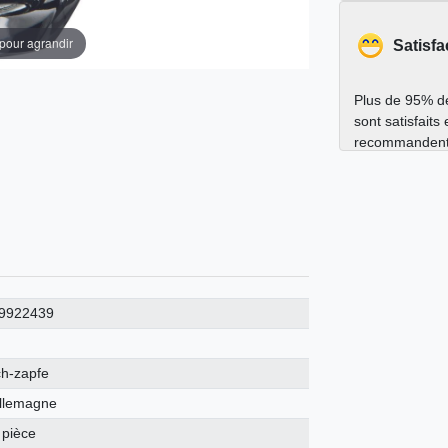
 pour agrandir
Satisfa
Plus de 95% de
sont satisfaits
recommandent
9922439
ch-zapfe
llemagne
 pièce