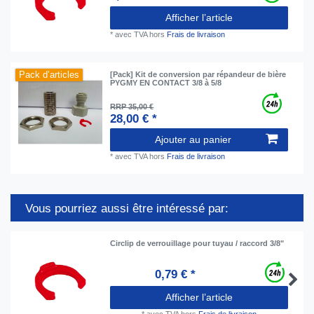
Afficher l’article
*
avec TVA
hors
Frais de livraison
Pack d’articles
[Pack] Kit de conversion par répandeur de bière
PYGMY EN CONTACT 3/8 à 5/8
RRP 35,00 €
28,00 € *
Ajouter au panier
*
avec TVA
hors
Frais de livraison
Vous pourriez aussi être intéressé par:
Circlip de verrouillage pour tuyau / raccord 3/8"
0,79 € *
Afficher l’article
*
avec TVA
hors
Frais de livraison