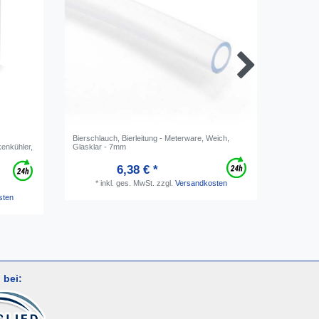
Bierschlauch, Bierleitung - Meterware, Weich,
Schlaucht
kenkühler,
Glasklar - 7mm
oder Co2
6,38 € *
*
inkl. ges. MwSt.
zzgl.
Versandkosten
*
i
sten
 bei: