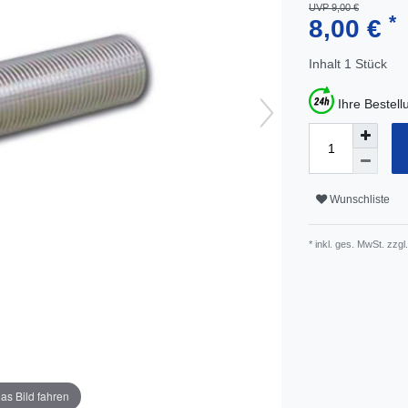
UVP 9,00 €
*
8,00 €
Inhalt
1
Stück
Ihre Bestel
Wunschliste
* inkl. ges. MwSt. zzgl.
as Bild fahren