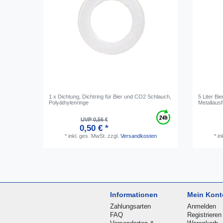
1 x Dichtung, Dichtring für Bier und CO2 Schlauch,
5 Liter Bi
Polyäthylenringe
Metallausf
UVP 0,56 €
0,50 € *
*
inkl. ges. MwSt.
zzgl.
Versandkosten
*
in
Informationen
Mein Kont
Zahlungsarten
Anmelden
FAQ
Registrieren