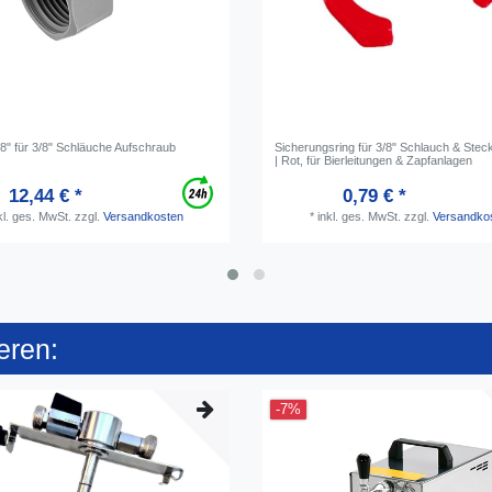
/8" für 3/8" Schläuche Aufschraub
Sicherungsring für 3/8" Schlauch & Stec
| Rot, für Bierleitungen & Zapfanlagen
12,44 € *
0,79 € *
kl. ges. MwSt.
zzgl.
Versandkosten
*
inkl. ges. MwSt.
zzgl.
Versandko
eren:
-7%