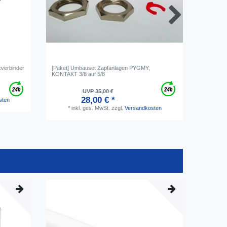
kverbinder
[Paket] Umbauset Zapfanlagen PYGMY,
Bierleitu
KONTAKT 3/8 auf 5/8
UVP 35,00 €
28,00 € *
sten
*
inkl. ges. MwSt.
zzgl.
Versandkosten
*
i