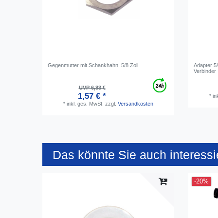
Gegenmutter mit Schankhahn, 5/8 Zoll
Adapter 5
Verbinder
UVP 6,83 €
1,57 € *
*
in
*
inkl. ges. MwSt.
zzgl.
Versandkosten
Das könnte Sie auch interessi
-20%