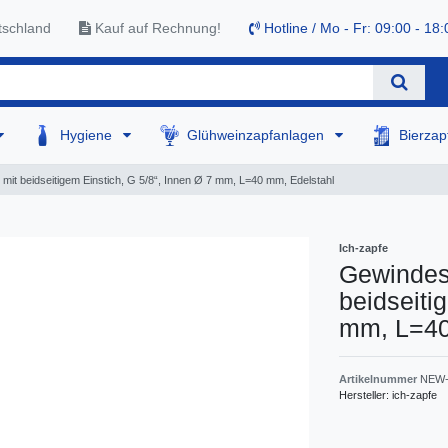
tschland
Kauf auf Rechnung!
Hotline / Mo - Fr: 09:00 - 18:
Hygiene
Glühweinzapfanlagen
Bierza
mit beidseitigem Einstich, G 5/8“, Innen Ø 7 mm, L=40 mm, Edelstahl
Ich-zapfe
Gewindest
beidseiti
mm, L=40
Artikelnummer
NEW-
Hersteller:
ich-zapfe