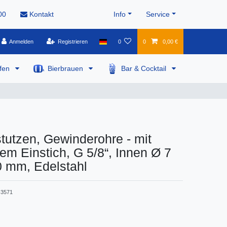
00
Kontakt
Info
Service
Anmelden
Registrieren
0
0
0,00 €
pfen
Bierbrauen
Bar & Cocktail
utzen, Gewinderohre - mit
gem Einstich, G 5/8“, Innen Ø 7
 mm, Edelstahl
3571