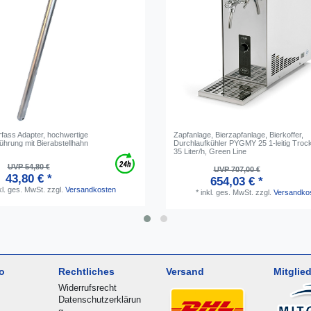
erfass Adapter, hochwertige
Zapfanlage, Bierzapfanlage, Bierkoffer,
ührung mit Bierabstellhahn
Durchlaufkühler PYGMY 25 1-leitig Troc
35 Liter/h, Green Line
UVP 54,80 €
UVP 707,00 €
43,80 € *
654,03 € *
kl. ges. MwSt.
zzgl.
Versandkosten
*
inkl. ges. MwSt.
zzgl.
Versandko
o
Rechtliches
Versand
Mitglied
Widerrufsrecht
Datenschutzerklärun