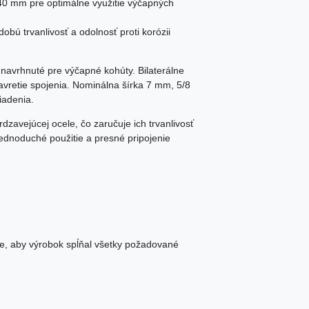
 40 mm pre optimálne využitie výčapných
bú trvanlivosť a odolnosť proti korózii
e navrhnuté pre výčapné kohúty. Bilaterálne
avretie spojenia. Nominálna šírka 7 mm, 5/8
iadenia.
dzavejúcej ocele, čo zaručuje ich trvanlivosť
jednoduché použitie a presné pripojenie
e, aby výrobok spĺňal všetky požadované