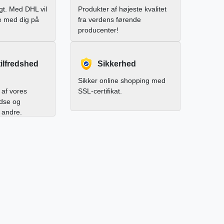
igt. Med DHL vil
Produkter af højeste kvalitet
e med dig på
fra verdens førende
producenter!
ilfredshed
Sikkerhed
Sikker online shopping med
af vores
SSL-certifikat.
edse og
l andre.