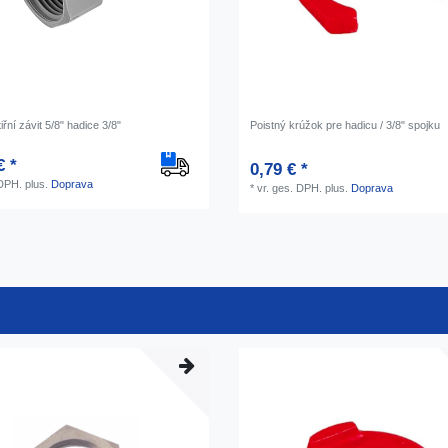
iřní závit 5/8" hadice 3/8"
Poistný krúžok pre hadicu / 3/8" spojku
€ *
0,79 € *
 DPH.
plus.
Doprava
*
vr. ges. DPH.
plus.
Doprava