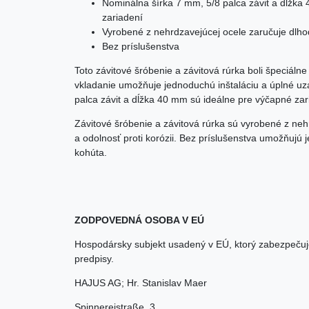
Nominálna šírka 7 mm, 5/8 palca závit a dĺžka
zariadení
Vyrobené z nehrdzavejúcej ocele zaručuje dlhodo
Bez príslušenstva
Toto závitové šróbenie a závitová rúrka boli špeciáln
vkladanie umožňuje jednoduchú inštaláciu a úplné uz
palca závit a dĺžka 40 mm sú ideálne pre výčapné zar
Závitové šróbenie a závitová rúrka sú vyrobené z nehr
a odolnosť proti korózii. Bez príslušenstva umožňujú 
kohúta.
ZODPOVEDNÁ OSOBA V EÚ
Hospodársky subjekt usadený v EÚ, ktorý zabezpečuj
predpisy.
HAJUS AG; Hr. Stanislav Maer
Spinnereistraße
,
3