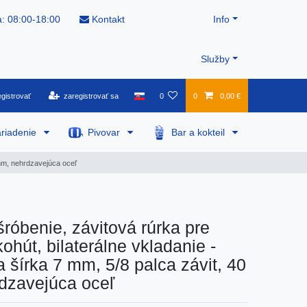
: 08:00-18:00
Kontakt
Info
Služby
gistrovať
zaregistrovať sa
0
0
0,00 €
riadenie
Pivovar
Bar a kokteil
 mm, nehrdzavejúca oceľ
šróbenie, závitová rúrka pre
ohút, bilaterálne vkladanie -
 šírka 7 mm, 5/8 palca závit, 40
dzavejúca oceľ