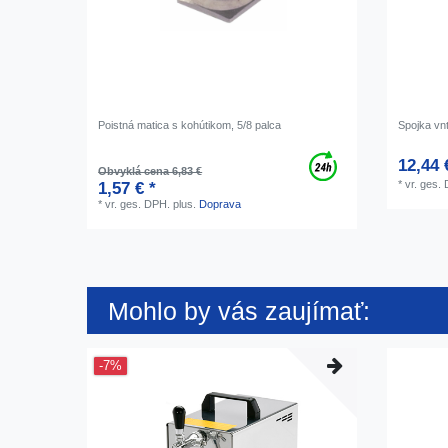
Poistná matica s kohútikom, 5/8 palca
Spojka vnt
12,44 
Obvyklá cena 6,83 €
*
vr. ges.
1,57 € *
*
vr. ges. DPH.
plus.
Doprava
Mohlo by vás zaujímať:
-7%