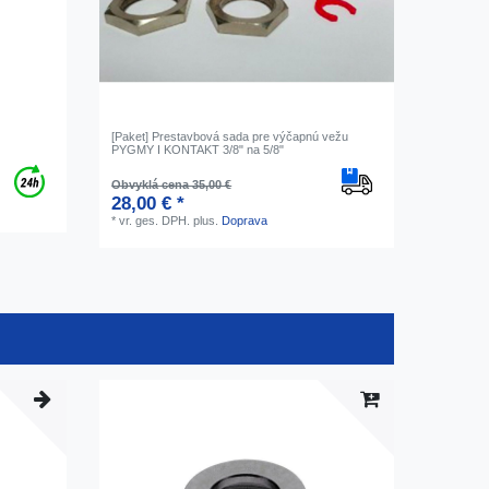
[Paket] Prestavbová sada pre výčapnú vežu
PYGMY I KONTAKT 3/8" na 5/8"
Obvyklá cena 35,00 €
28,00 € *
*
vr. ges. DPH.
plus.
Doprava