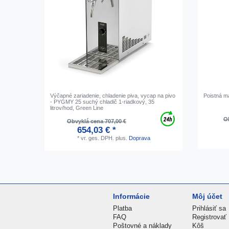
Výčapné zariadenie, chladenie piva, vycap na pivo
Poistná ma
- PYGMY 25 suchý chladič 1-riadkový, 35
litrov/hod, Green Line
Ob
Obvyklá cena 707,00 €
654,03 € *
*
vr. ges. DPH.
plus.
Doprava
Informácie
Môj účet
Platba
Prihlásiť sa
FAQ
Registrovať
Poštovné a náklady
Kôš