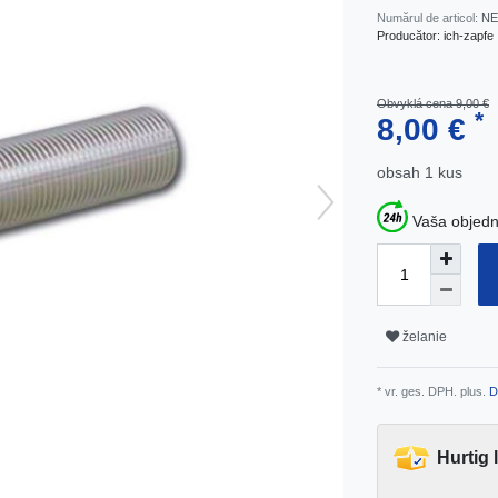
Numărul de articol:
NE
Producător:
ich-zapfe
Obvyklá cena 9,00 €
*
8,00 €
obsah
1
kus
Vaša objedn
želanie
* vr. ges. DPH. plus.
D
Hurtig 