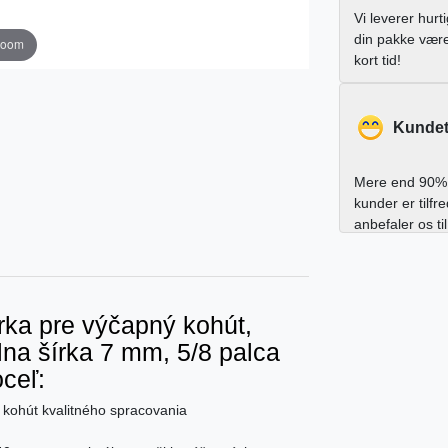
Vi leverer hurt
din pakke vær
zoom
kort tid!
Kundet
Mere end 90% 
kunder er tilfr
anbefaler os ti
úrka pre výčapný kohút,
lna šírka 7 mm, 5/8 palca
ceľ:
 kohút kvalitného spracovania