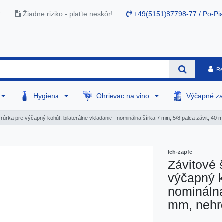
R
Žiadne riziko - plaťte neskôr!
+49(5151)87798-77 / Po-Pia
Re
Hygiena
Ohrievac na vino
Výčapné za
 rúrka pre výčapný kohút, bilaterálne vkladanie - nominálna šírka 7 mm, 5/8 palca závit, 40
Ich-zapfe
Závitové 
výčapný k
nominálna
mm, nehr