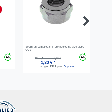
Šesťhranná matica 5/8" pre hadicu na pivo alebo
Hadicová
CO2
mm, nehr
Obvyklá cena 5,95 €
1,30 € *
*
vr. ges. DPH.
plus.
Doprava