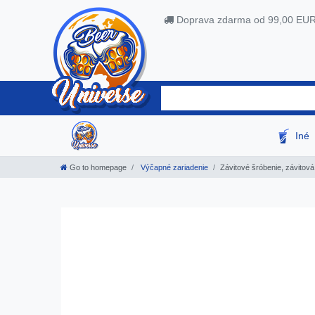
Doprava zdarma od 99,00 EU
Iné
Go to homepage
Výčapné zariadenie
Závitové šróbenie, závitová