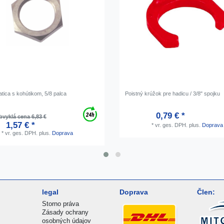
tica s kohútikom, 5/8 palca
Poistný krúžok pre hadicu / 3/8" spojku
0,79 € *
vyklá cena 6,83 €
1,57 € *
*
vr. ges. DPH.
plus.
Doprava
*
vr. ges. DPH.
plus.
Doprava
legal
Doprava
Člen:
Storno práva
Zásady ochrany
osobných údajov