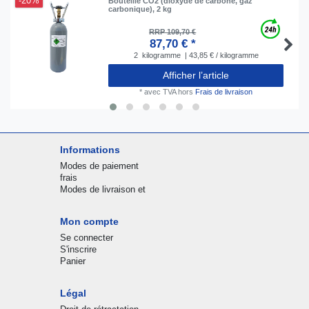
-20%
Bouteille CO2 (dioxyde de carbone, gaz
carbonique), 2 kg
RRP 109,70 €
87,70 € *
2
kilogramme
| 43,85 € / kilogramme
Afficher l’article
*
avec TVA
hors
Frais de livraison
Informations
Modes de paiement
frais
Modes de livraison et
Mon compte
Se connecter
S'inscrire
Panier
Légal