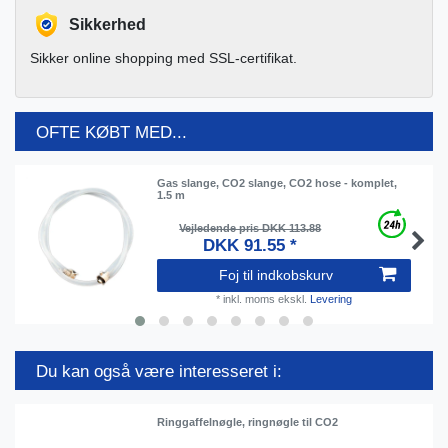
Sikkerhed
Sikker online shopping med SSL-certifikat.
OFTE KØBT MED...
Gas slange, CO2 slange, CO2 hose - komplet,
1.5 m
Vejledende pris DKK 113.88
DKK 91.55 *
Foj til indkobskurv
*
inkl. moms
ekskl.
Levering
Du kan også være interesseret i:
Ringgaffelnøgle, ringnøgle til CO2