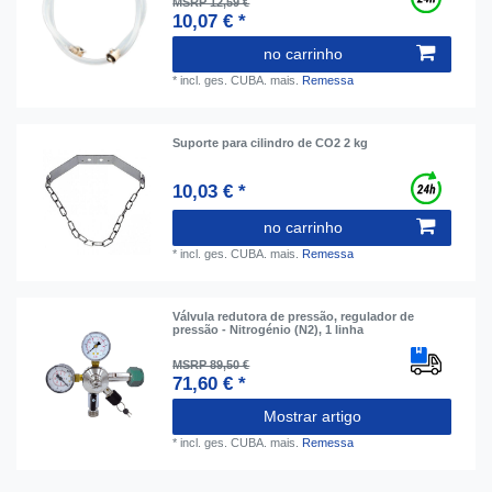
MSRP 12,59 €
10,07 € *
no carrinho
*
incl. ges. CUBA.
mais.
Remessa
Suporte para cilindro de CO2 2 kg
10,03 € *
no carrinho
*
incl. ges. CUBA.
mais.
Remessa
Válvula redutora de pressão, regulador de
pressão - Nitrogénio (N2), 1 linha
MSRP 89,50 €
71,60 € *
Mostrar artigo
*
incl. ges. CUBA.
mais.
Remessa