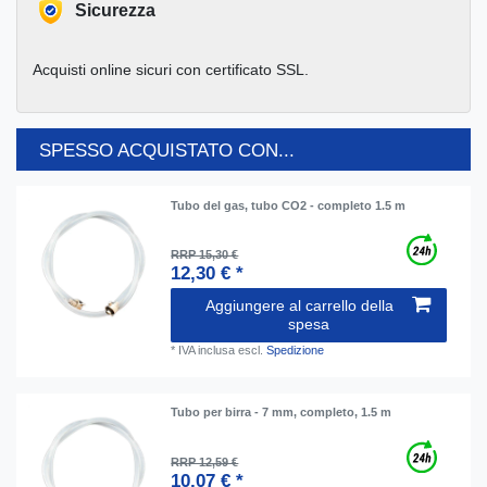
Sicurezza
Acquisti online sicuri con certificato SSL.
SPESSO ACQUISTATO CON...
Tubo del gas, tubo CO2 - completo 1.5 m
RRP 15,30 €
12,30 € *
Aggiungere al carrello della
spesa
*
IVA inclusa
escl.
Spedizione
Tubo per birra - 7 mm, completo, 1.5 m
RRP 12,59 €
10,07 € *