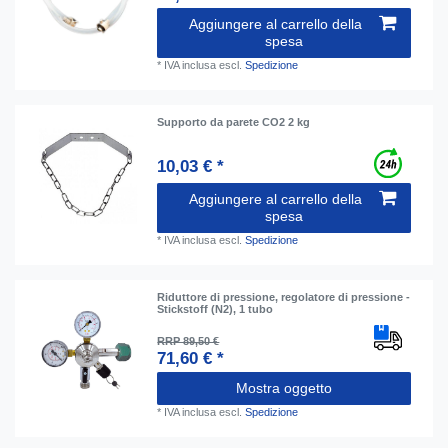
Aggiungere al carrello della
spesa
*
IVA inclusa
escl.
Spedizione
Supporto da parete CO2 2 kg
10,03 € *
Aggiungere al carrello della
spesa
*
IVA inclusa
escl.
Spedizione
Riduttore di pressione, regolatore di pressione -
Stickstoff (N2), 1 tubo
RRP 89,50 €
71,60 € *
Mostra oggetto
*
IVA inclusa
escl.
Spedizione