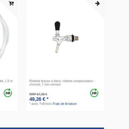
et, 1.5 m
Robinet tireuse a biere, robinet compensateur -
chromé, 7 mm version
RRP 57,30 €
49,26 € *
*
avec TVA
hors
Frais de livraison