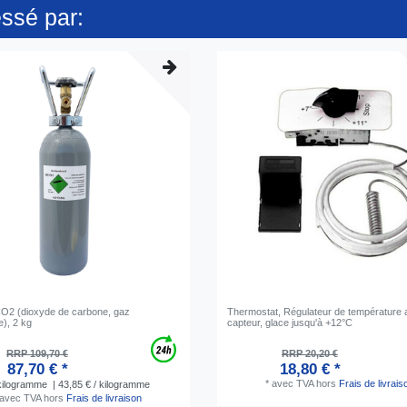
essé par:
 CO2 (dioxyde de carbone, gaz
Thermostat, Régulateur de température
e), 2 kg
capteur, glace jusqu'à +12°C
RRP 109,70 €
RRP 20,20 €
87,70 € *
18,80 € *
*
avec TVA
hors
Frais de livrais
ilogramme
| 43,85 € / kilogramme
avec TVA
hors
Frais de livraison