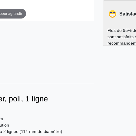
 pour agrandir
Satisfa
Plus de 95% de
sont satisfaits
recommandent
, poli, 1 ligne
cm
ution
u 2 lignes (114 mm de diamètre)