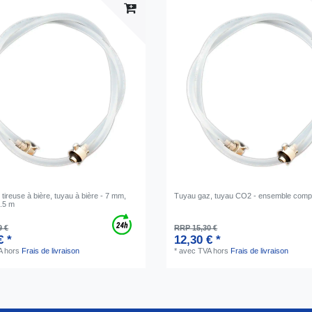
tireuse à bière, tuyau à bière - 7 mm,
Tuyau gaz, tuyau CO2 - ensemble compl
1.5 m
9 €
RRP 15,30 €
€ *
12,30 € *
A
hors
Frais de livraison
*
avec TVA
hors
Frais de livraison