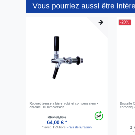
Vous pourriez aussi être intér
-20%
Robinet tireuse a biere, robinet compensateur -
Bouteille
chromé, 10 mm version
carboniqu
RRP 68,00 €
64,00 € *
*
avec TVA
hors
Frais de livraison
2
k
*