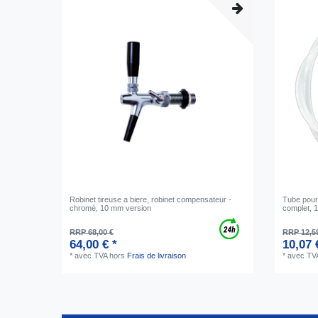
Robinet tireuse a biere, robinet compensateur -
Tube pour 
chromé, 10 mm version
complet, 
RRP 68,00 €
RRP 12,5
64,00 € *
10,07 
*
avec TVA
hors
Frais de livraison
*
avec TV