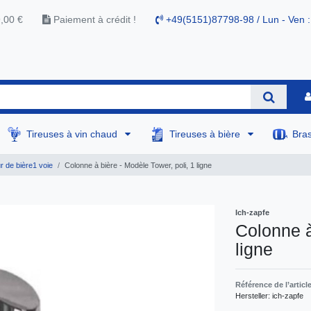
9,00 €
Paiement à crédit !
+49(5151)87798-98 / Lun - Ven :
Tireuses à vin chaud
Tireuses à bière
Bra
r de bière1 voie
Colonne à bière - Modèle Tower, poli, 1 ligne
Ich-zapfe
Colonne à
ligne
Référence de l’articl
Hersteller:
ich-zapfe