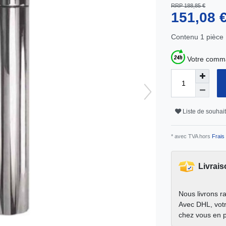
RRP 188,85 €
151,08 
Contenu
1
pièce
Votre comma
Liste de souhai
* avec TVA hors
Frais 
Livrais
Nous livrons r
Avec DHL, votr
chez vous en 