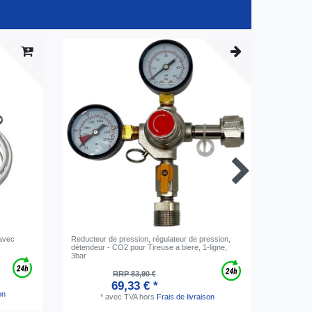
 avec
Reducteur de pression, régulateur de pression,
Colonne b
détendeur - CO2 pour Tireuse a biere, 1-ligne,
3bar
RRP 83,90 €
69,33 € *
on
*
avec TVA
hors
Frais de livraison