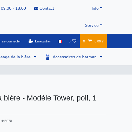
 09:00 - 18:00
Contact
Info
Service
se connecter
Enregistrer
0
0
0,00 €
ssage de la bière
Accessoires de barman
 bière - Modèle Tower, poli, 1
e
443070