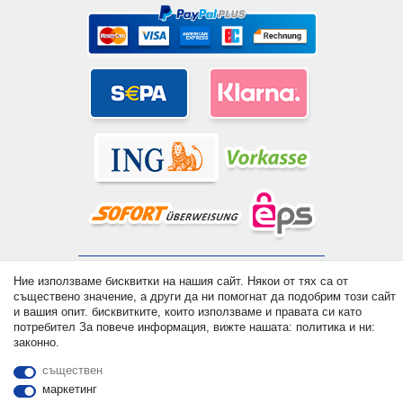
© Copyright 2026 | Всички права запазени. - All rights reserved.
Ние използваме бисквитки на нашия сайт. Някои от тях са от
Prices incl. VAT. 19% VAT Basic prices see article detail | *
съществено значение, а други да ни помогнат да подобрим този сайт
Applies to deliveries to the UK!
и вашия опит. бисквитките, които използваме и правата си като
потребител За повече информация, вижте нашата: политика и ни:
законно.
контакт
Withdraw from contract here
съществен
маркетинг