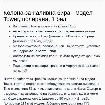
Колона за наливна бира - модел
Tower, полирана, 1 ред
Височина 51см, височина на крана 41см
Аксесоари за закрепване на разпределителната кула
Предлага се като 1ред (диаметър 80 мм) или 2 реда
(диаметър 114 мм) модел
Матово изчеткано, полирано или TIN златисто (устойчив
на надраскване златен вид)
Доставката не включва кран! - Имате нужда от кран с 35
мм резба!
Подходящи аксесоари, кранове и маркуч за бира (вижте
по-долу)!
Инсталирайте тази красива колона за наливна бира модел
Tower, която е перфектното оборудване за вашата пивоварна!
Тя е с височина 51см и има височина на крана 41см. Съдържа
аксесоари за закрепване на разпределителната кула и може
да бъде закупена като 1 (диаметър 80 мм) или 2-тръбен
(диаметър 114 мм) модел. Изберете полирана или TIN