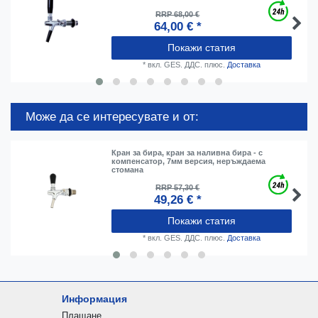
RRP 68,00 €
64,00 € *
Покажи статия
*
вкл. GES. ДДС.
плюс.
Доставка
Може да се интересувате и от:
Кран за бира, кран за наливна бира - с
компенсатор, 7мм версия, неръждаема
стомана
RRP 57,30 €
49,26 € *
Покажи статия
*
вкл. GES. ДДС.
плюс.
Доставка
Информация
Плащане