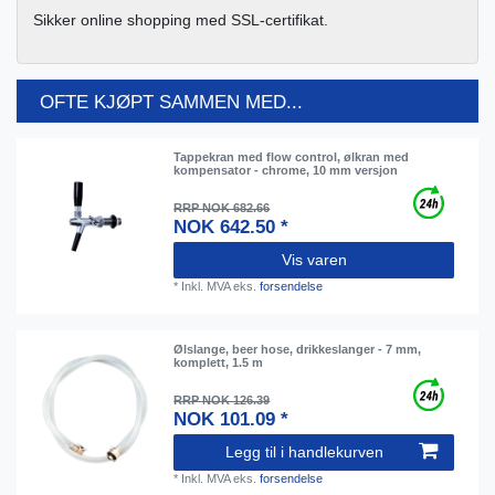
Sikker online shopping med SSL-certifikat.
OFTE KJØPT SAMMEN MED...
Tappekran med flow control, ølkran med
kompensator - сhrome, 10 mm versjon
RRP NOK 682.66
NOK 642.50 *
Vis varen
*
Inkl. MVA
eks.
forsendelse
Ølslange, beer hose, drikkeslanger - 7 mm,
komplett, 1.5 m
RRP NOK 126.39
NOK 101.09 *
Legg til i handlekurven
*
Inkl. MVA
eks.
forsendelse