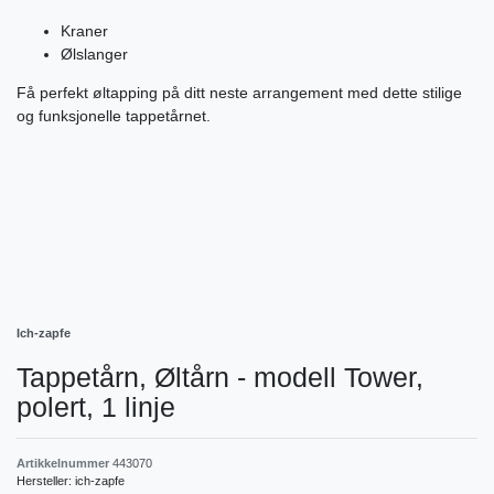
Kraner
Ølslanger
Få perfekt øltapping på ditt neste arrangement med dette stilige
og funksjonelle tappetårnet.
Ich-zapfe
Tappetårn, Øltårn - modell Tower,
polert, 1 linje
Artikkelnummer
443070
Hersteller:
ich-zapfe