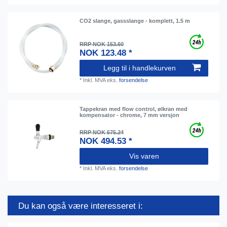
CO2 slange, gassslange - komplett, 1.5 m
RRP NOK 153.60
NOK 123.48 *
Legg til i handlekurven
*
Inkl. MVA
eks.
forsendelse
Tappekran med flow control, ølkran med
kompensator - chrome, 7 mm versjon
RRP NOK 575.24
NOK 494.53 *
Vis varen
*
Inkl. MVA
eks.
forsendelse
Du kan også være interesseret i: