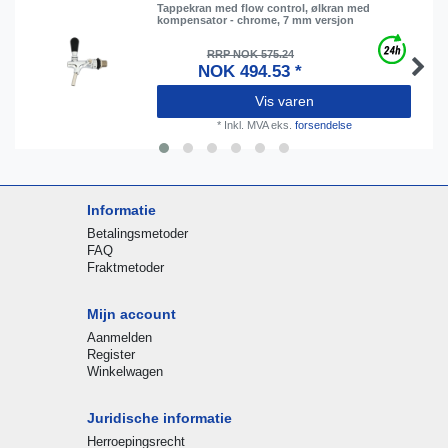
Tappekran med flow control, ølkran med
kompensator - chrome, 7 mm versjon
RRP NOK 575.24
NOK 494.53 *
Vis varen
*
Inkl. MVA
eks.
forsendelse
Informatie
Betalingsmetoder
FAQ
Fraktmetoder
Mijn account
Aanmelden
Register
Winkelwagen
Juridische informatie
Herroepingsrecht