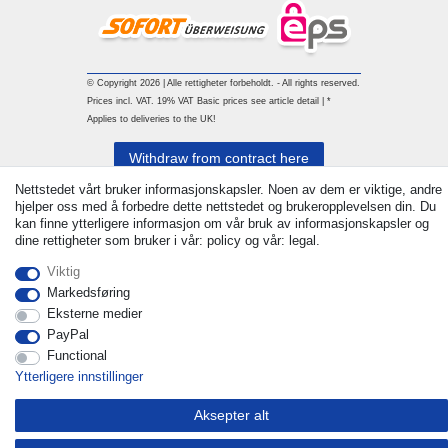
© Copyright 2026 | Alle rettigheter forbeholdt. - All rights reserved.
Prices incl. VAT. 19% VAT Basic prices see article detail | *
Applies to deliveries to the UK!
Withdraw from contract here
Nettstedet vårt bruker informasjonskapsler. Noen av dem er viktige, andre
Ta kontakt med
hjelper oss med å forbedre dette nettstedet og brukeropplevelsen din. Du
kan finne ytterligere informasjon om vår bruk av informasjonskapsler og
dine rettigheter som bruker i vår: policy og vår: legal.
Viktig
Markedsføring
Eksterne medier
PayPal
Functional
Ytterligere innstillinger
Aksepter alt