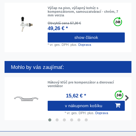
Výčap na pivo, výčapný kohút s
kompenzátorom, samouzatvárací - chróm, 7
mm verzia
Obvyklá cena 57,30 €
49,26 € *
show článok
*
vr. ges. DPH.
plus.
Doprava
Mohlo by vás zaujímať:
Hákový kľúč pre kompenzátor a dierovací
ventilátor
15,62 € *
v nákupnom košíku
*
vr. ges. DPH.
plus.
Doprava