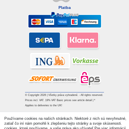
Platba
© Copyright 2026 | Všetky práva vyhradené. - All rights reserved.
Prices incl. VAT. 19% VAT Basic prices see article detail | *
Applies to deliveries to the UK!
Používame cookies na našich stránkach. Niektoré z nich sú nevyhnutné,
Kontakt
Withdraw from contract here
zatiaľ čo iní nám pomohli k zlepšeniu tejto stránky a svoje skúsenosti.
cookies, ktoré používame, a vaše práva ako užívateľ Pre viac informácií,