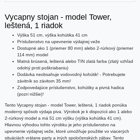
Vycapny stojan - model Tower,
leštená, 1 riadok
Výška 51 cm, výška kohútika 41 cm
Príslušenstvo na upevnenie výdajnej veže
Dostupné ako 1 (priemer 80 mm) alebo 2-rúrkový (priemer
114 mm) model
Matná brúsená, leštená alebo TIN zlatá farba (zlatý vzhľad
odolný proti poškriabaniu)
Dodávka neobsahuje vodovodný kohútik! - Potrebujete
závitník so závitom 35 mm!
Zodpovedajúce príslušenstvo, kohútiky a pivná hadica
(pozri nižšie)!
Tento Vycapny stojan - model Tower, leštená, 1 riadok ponúka
moderný spôsob výdaja piva. Výrobok je k dispozícii ako 1 alebo
2-rúrkový model a má 51 cm výšku (výška kohútika 41 cm).
Hlavnou výhodou tohto výrobku je jeho príslušenstvo na
upevnenie výdajnej veže, ktoré umožňuje použitie vo viacerých
situáciách vrátane party a iných spoločenských zábav. Tento