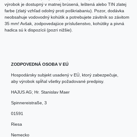
výrobok je dostupný v matnej brúsená, leštená alebo TIN zlatej
farbe (zlatý vzhľad odolný proti poškriabaniu). Pozor, dodávka
neobsahuje vodovodný kohútik a potrebujete závitník so závitom
35 mm! Avšak, zodpovedajúce príslušenstvo, kohútiky a pivná
hadica sú k dispozícii (pozri nižšie).
ZODPOVEDNÁ OSOBA V EÚ
Hospodársky subjekt usadený v EÚ, ktorý zabezpečuje,
aby výrobok spĺňal všetky požadované predpisy.
HAJUS AG; Hr. Stanislav Maer
Spinnereistraße
,
3
01591
Riesa
Nemecko