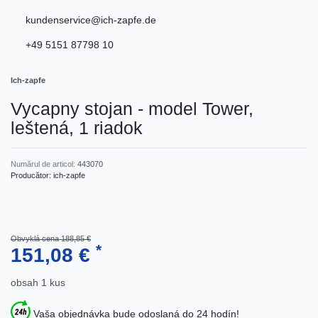
kundenservice@ich-zapfe.de
+49 5151 87798 10
Ich-zapfe
Vycapny stojan - model Tower,
leštená, 1 riadok
Numărul de articol:
443070
Producător:
ich-zapfe
Obvyklá cena 188,85 €
*
151,08 €
obsah
1
kus
Vaša objednávka bude odoslaná do 24 hodín!