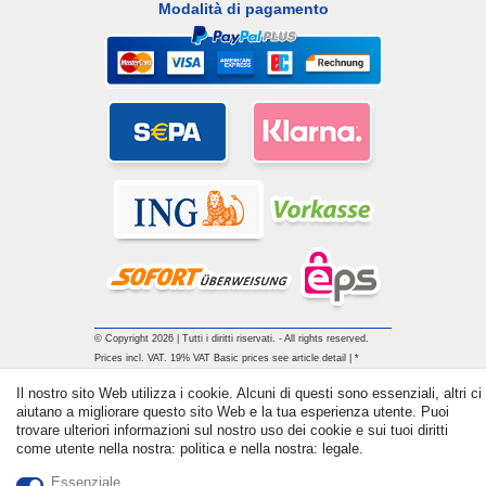
Modalità di pagamento
© Copyright 2026 | Tutti i diritti riservati. - All rights reserved.
Prices incl. VAT. 19% VAT Basic prices see article detail | *
Applies to deliveries to the UK!
Il nostro sito Web utilizza i cookie. Alcuni di questi sono essenziali, altri ci
aiutano a migliorare questo sito Web e la tua esperienza utente. Puoi
trovare ulteriori informazioni sul nostro uso dei cookie e sui tuoi diritti
Contatto
Withdraw from contract here
come utente nella nostra: politica e nella nostra: legale.
Essenziale