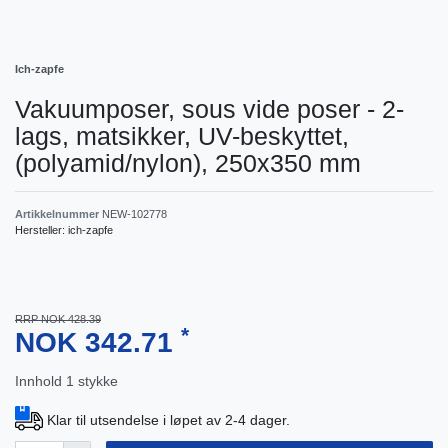
Ich-zapfe
Vakuumposer, sous vide poser - 2-
lags, matsikker, UV-beskyttet,
(polyamid/nylon), 250x350 mm
Artikkelnummer
NEW-102778
Hersteller:
ich-zapfe
RRP NOK 428.39
*
NOK 342.71
Innhold
1
stykke
Klar til utsendelse i løpet av 2-4 dager.