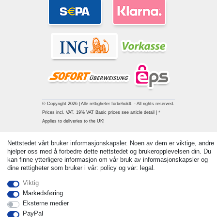
© Copyright 2026 | Alle rettigheter forbeholdt. - All rights reserved.
Prices incl. VAT. 19% VAT Basic prices see article detail | *
Applies to deliveries to the UK!
Withdraw from contract here
Nettstedet vårt bruker informasjonskapsler. Noen av dem er viktige, andre
hjelper oss med å forbedre dette nettstedet og brukeropplevelsen din. Du
kan finne ytterligere informasjon om vår bruk av informasjonskapsler og
Ta kontakt med
dine rettigheter som bruker i vår: policy og vår: legal.
Viktig
Markedsføring
Eksterne medier
PayPal