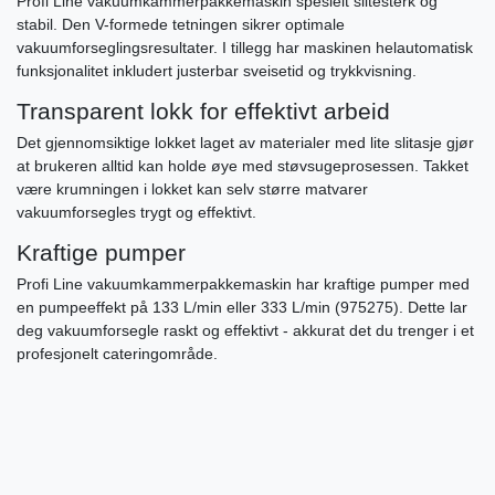
Profi Line vakuumkammerpakkemaskin spesielt slitesterk og
stabil. Den V-formede tetningen sikrer optimale
vakuumforseglingsresultater. I tillegg har maskinen helautomatisk
funksjonalitet inkludert justerbar sveisetid og trykkvisning.
Transparent lokk for effektivt arbeid
Det gjennomsiktige lokket laget av materialer med lite slitasje gjør
at brukeren alltid kan holde øye med støvsugeprosessen. Takket
være krumningen i lokket kan selv større matvarer
vakuumforsegles trygt og effektivt.
Kraftige pumper
Profi Line vakuumkammerpakkemaskin har kraftige pumper med
en pumpeeffekt på 133 L/min eller 333 L/min (975275). Dette lar
deg vakuumforsegle raskt og effektivt - akkurat det du trenger i et
profesjonelt cateringområde.