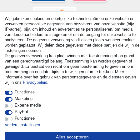
Wij gebruiken cookies en soortgelijke technologieën op onze website en
verwerken persoonlijke gegevens van bezoekers van onze website (bijv.
IP-adres), bijv. om inhoud en advertenties te personaliseren, om media
van derde aanbieders te integreren of om de toegang tot onze website te
analyseren. De gegevensverwerking vindt alleen plaats wanneer cookies
worden geplaatst. Wij delen deze gegevens met derde partijen die wij in de
instellingen noemen.
© Copyright 2026 | Alle rechten voorbehouden. - All rights
De gegevensverwerking kan plaatsvinden met toestemming of op grond
reserved. Prices incl. VAT. 19% VAT Basic prices see article detail
van een gerechtvaardigd belang. Toestemming kan worden gegeven of
| * Applies to deliveries to the UK!
geweigerd. Er bestaat een recht om geen toestemming te geven en om
toestemming op een later tijdstip te wijzigen of in te trekken. Meer
informatie over het gebruik van persoonsgegevens en de diensten geven
Contact
Herroepingsrecht uitoefenen
wij in ons
Privacybeleid
.
Functioneel
Marketing
Externe media
PayPal
Functioneel
Verdere instellingen
Alles accepteren