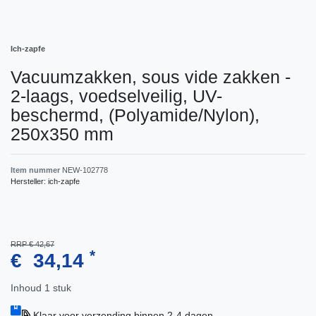
Ich-zapfe
Vacuumzakken, sous vide zakken -
2-laags, voedselveilig, UV-
beschermd, (Polyamide/Nylon),
250x350 mm
Item nummer
NEW-102778
Hersteller:
ich-zapfe
RRP € 42,67
*
€ 34,14
Inhoud
1
stuk
Klaar voor verzending binnen 2-4 dagen.