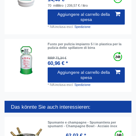
70
millilitro
| 206,57 € / litro
Aggiungere al carrello della
spesa
*
IVA inclusa
escl.
Spedizione
Fusto per pulizia impianto 5 l in plastica per la
pulizia dello spillatore di birra
RRP 71,34 €
60,96 € *
Aggiungere al carrello della
spesa
*
IVA inclusa
escl.
Spedizione
Das könnte Sie auch interessieren:
Spumante e champagne - Spumantiera per
spumanti - Champagne Bowl - Acciaio inox
62,03 € *