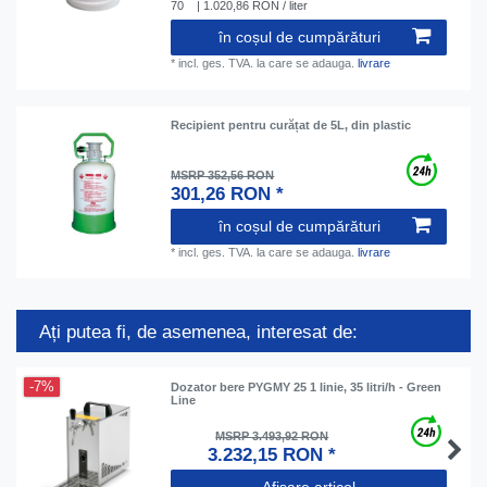
70
| 1.020,86 RON / liter
în coșul de cumpărături
*
incl. ges. TVA.
la care se adauga.
livrare
Recipient pentru curățat de 5L, din plastic
MSRP 352,56 RON
301,26 RON *
în coșul de cumpărături
*
incl. ges. TVA.
la care se adauga.
livrare
Ați putea fi, de asemenea, interesat de:
-7%
Dozator bere PYGMY 25 1 linie, 35 litri/h - Green
Line
MSRP 3.493,92 RON
3.232,15 RON *