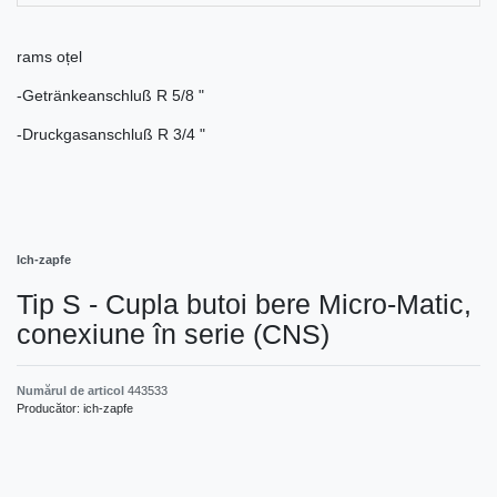
rams oțel
-Getränkeanschluß R 5/8 "
-Druckgasanschluß R 3/4 "
Ich-zapfe
Tip S - Cupla butoi bere Micro-Matic,
conexiune în serie (CNS)
Numărul de articol
443533
Producător:
ich-zapfe