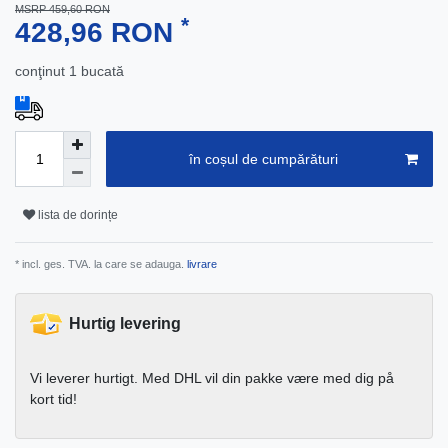
MSRP 459,60 RON
*
428,96 RON
conţinut
1
bucată
în coșul de cumpărături
lista de dorințe
* incl. ges. TVA. la care se adauga.
livrare
Hurtig levering
Vi leverer hurtigt. Med DHL vil din pakke være med dig på
kort tid!