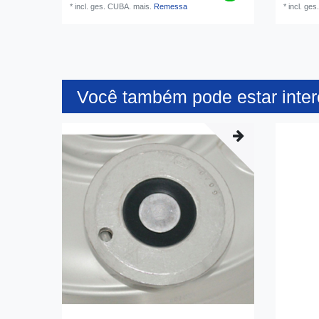
*
incl. ges. CUBA.
mais.
Remessa
*
incl. ge
Você também pode estar inte