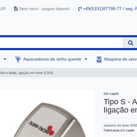
EUR
Sem risco - pague depois!
+49(5151)87798-77 / seg.-F
e
Aquecedores de vinho quente
Maquina de cer
 Micro-Matic, ligação em série (CNS)
Ich-zapfe
Tipo S - 
ligação e
número de item
443
Fabricante:
ich-zapfe