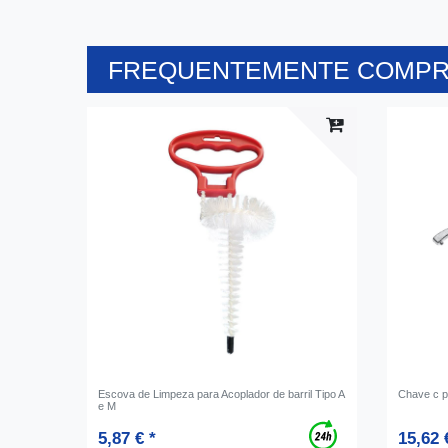
FREQUENTEMENTE COMPR
Escova de Limpeza para Acoplador de barril Tipo A
Chave c p
e M
5,87 € *
15,62 