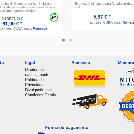
de barril, Conector de barril - Micro
Escova de Limpeza para Acoplador de bar
 A - Batidas na adega com pilão de aço
e M
 e etiqueta personalizável
5,87 € *
MSRP 71,00 €
*
incl. ges. CUBA.
mais.
Remes
61,00 € *
incl. ges. CUBA.
mais.
Remessa
ta
legal
Remessa
Membro
Direitos de
cancelamento
Política de
Privacidade
Divulgação legal
Condições Gerais
Forma de pagamento