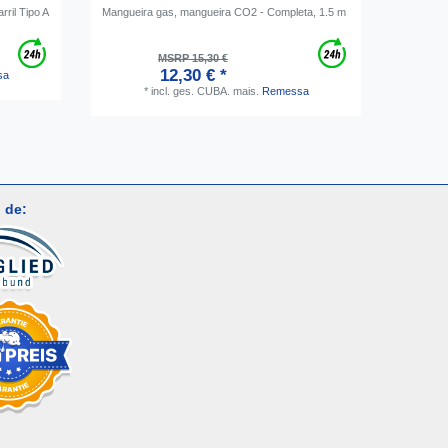
ril Tipo A
Mangueira gas, mangueira CO2 - Completa, 1.5 m
Adaptador
Design Me
MSRP 15,30 €
12,30 € *
sa
*
incl. ges. CUBA.
mais.
Remessa
 de: