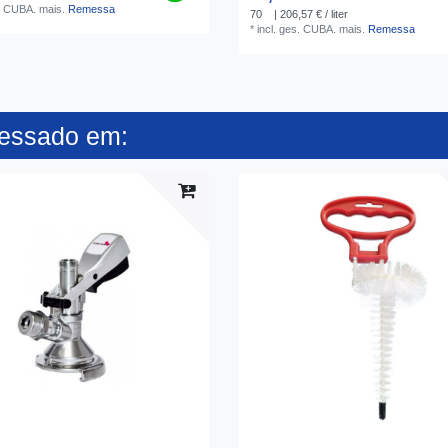
s. CUBA.
mais.
Remessa
70
| 206,57 € / liter
*
incl. ges. CUBA.
mais.
Remessa
ressado em: