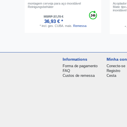
montagem cerveja para aço inoxidável
Acoplador 
Reinigungsbehäter
Matic tipo
inoxidável
MSRP 37,70 €
36,93 € *
*
incl. ges. CUBA.
mais.
Remessa
*
Informations
Minha con
Forma de pagamento
Conecte-se
FAQ
Registro
Custos de remessa
Cesta