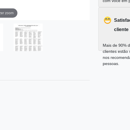
com você em 
zer zoom
Satisf
cliente
Mais de 90% d
clientes estão 
nos recomend
pessoas.