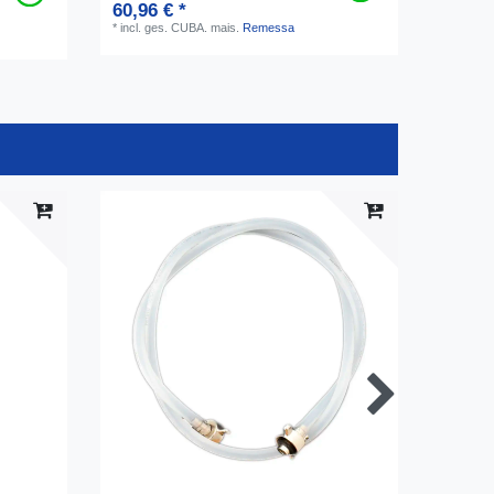
60,96 € *
*
incl. ges. CUBA.
mais.
Remessa
-20%