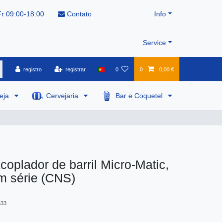
r:09:00-18:00
Contato
Info
Service
registro
registrar
0
0
0,00 €
veja
Cervejaria
Bar e Coquetel
Acoplador de barril Micro-Matic,
m série (CNS)
533