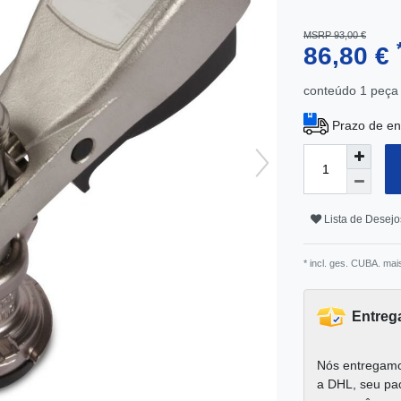
MSRP 93,00 €
86,80 €
conteúdo
1
peça
Prazo de en
Lista de Desejo
* incl. ges. CUBA. mai
Entreg
Nós entregamo
a DHL, seu pa