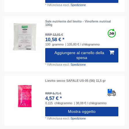
*
IVA inclusa
escl.
Spedizione
Sale nutriente del lievito - Vinoferm nutrisal
100g
RRP 12,01 €
10,58 € *
100
grammo
| 105,80 € / chilogrammo
Aggiungere al carrello della
spesa
*
IVA inclusa
escl.
Spedizione
Lievito secco SAFALE US-05 (56) 11,5 gr
RRP 5,71 €
4,57 € *
0.115
chilogrammo
| 38,08 € / chilogrammo
Mostra oggetto
*
IVA inclusa
escl.
Spedizione