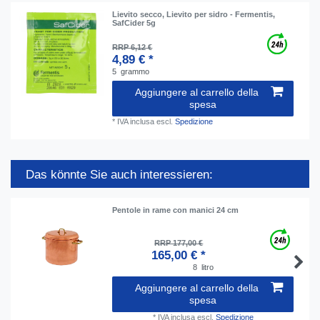
Lievito secco, Lievito per sidro - Fermentis,
SafCider 5g
RRP 6,12 €
4,89 € *
5
grammo
Aggiungere al carrello della
spesa
*
IVA inclusa
escl.
Spedizione
Das könnte Sie auch interessieren:
Pentole in rame con manici 24 cm
RRP 177,00 €
165,00 € *
8
litro
Aggiungere al carrello della
spesa
*
IVA inclusa
escl.
Spedizione