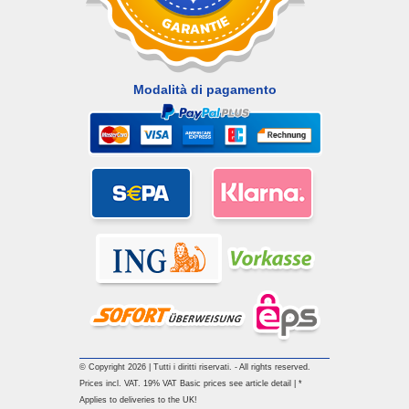
Modalità di pagamento
© Copyright 2026 | Tutti i diritti riservati. - All rights reserved.
Prices incl. VAT. 19% VAT Basic prices see article detail | *
Applies to deliveries to the UK!