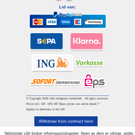
Lid van:
© Copyright 2026 | Alle rettigheter forbeholdt. - All rights reserved.
Prices incl. VAT. 19% VAT Basic prices see article detail | *
Applies to deliveries to the UK!
Withdraw from contract here
Nettstedet vårt bruker informasjonskapsler. Noen av dem er viktige, andre