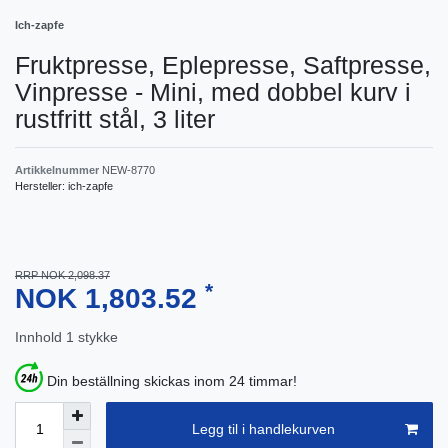
Ich-zapfe
Fruktpresse, Eplepresse, Saftpresse,
Vinpresse - Mini, med dobbel kurv i
rustfritt stål, 3 liter
Artikkelnummer
NEW-8770
Hersteller:
ich-zapfe
RRP NOK 2,098.37
*
NOK 1,803.52
Innhold
1
stykke
Din beställning skickas inom 24 timmar!
Legg til i handlekurven