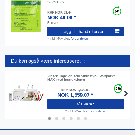
SafCider 5g
RRP NOK 61.44
NOK 49.09 *
5
gram
Legg til i handlekurven
*
Inkl. MVA
eks.
forsendelse
Du kan også være interesseret i:
Vinsett, lage vin selv, vinutstyr - Startpakke
MAXI med instruksjoner
RRP NOK 1,670.51
NOK 1,559.07 *
Vis varen
*
Inkl. MVA
eks.
forsendelse