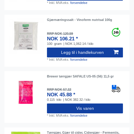
*
Inkl. MVA
eks.
forsendelse
Gjærnæringssalt - Vinoferm nutrisal 100g
RRP NOK 120.59
NOK 106.21 *
100
gram
| NOK 1,062.14 / kilo
Legg til i handlekurven
*
Inkl. MVA
eks.
forsendelse
Brewer tørrgjær SAFALE US-05 (56) 11,5 gr
RRP NOK 57.32
NOK 45.88 *
0.115
kilo
| NOK 382.32 / kilo
Vis varen
*
Inkl. MVA
eks.
forsendelse
Tørrgjær, Gjær til cider, Cidergjær - Fermentis,