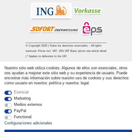
© Copyright 2026 | Todos los derechos reservados. - All rights
reserved. Prices incl. VAT. 19% VAT Basic prices see article detail
| * Applies to deliveries to the UK!
Nuestro sitio web utiliza cookies. Algunos de ellos son esenciales, otros
Contacto
Withdraw from contract here
nos ayudan a mejorar este sitio web y su experiencia de usuario. Puede
encontrar más información sobre nuestro uso de cookies y sus derechos
como usuario en nuestra: política y nuestra: legal.
Esencial
Marketing
Medios externos
PayPal
Functional
Configuraciones adicionales