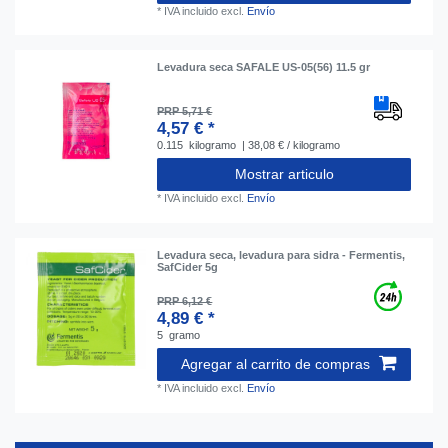
*
IVA incluido
excl.
Envío
Levadura seca SAFALE US-05(56) 11.5 gr
PRP 5,71 €
4,57 € *
0.115
kilogramo
| 38,08 € / kilogramo
Mostrar articulo
*
IVA incluido
excl.
Envío
Levadura seca, levadura para sidra - Fermentis,
SafCider 5g
PRP 6,12 €
4,89 € *
5
gramo
Agregar al carrito de compras
*
IVA incluido
excl.
Envío