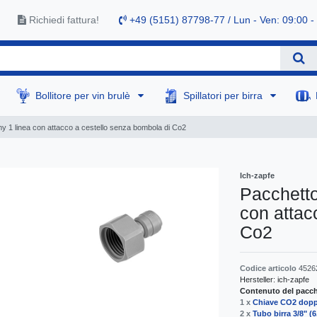
Richiedi fattura!
+49 (5151) 87798-77 / Lun - Ven: 09:00 -
Bollitore per vin brulè
Spillatori per birra
 1 linea con attacco a cestello senza bombola di Co2
Ich-zapfe
Pacchetto
con attac
Co2
Codice articolo
4526
Hersteller:
ich-zapfe
Contenuto del pacche
1 x
Chiave CO2 doppi
2 x
Tubo birra 3/8" 