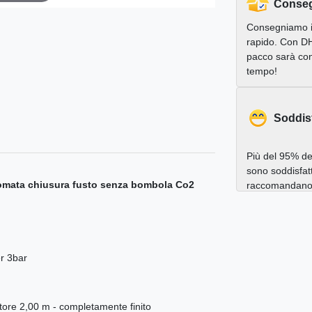
Conseg
Consegniamo 
rapido. Con DH
pacco sarà con
tempo!
Soddis
Più del 95% dei
sono soddisfatt
gomata chiusura fusto senza bombola Co2
raccomandano a
er 3bar
ttore 2,00 m - completamente finito