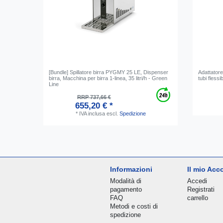
[Bundle] Spillatore birra PYGMY 25 LE, Dispenser
Adattatore
birra, Macchina per birra 1-linea, 35 litri/h - Green
tubi flessib
Line
RRP 737,66 €
655,20 € *
*
IVA inclusa
escl.
Spedizione
Informazioni
Il mio Acc
Modalità di
Accedi
pagamento
Registrati
FAQ
carrello
Metodi e costi di
spedizione