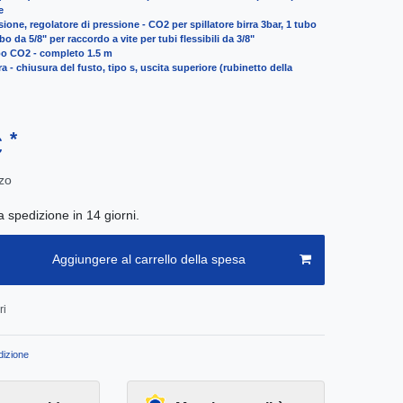
e
sione, regolatore di pressione - CO2 per spillatore birra 3bar, 1 tubo
o da 5/8" per raccordo a vite per tubi flessibili da 3/8"
bo CO2 - completo 1.5 m
a - chiusura del fusto, tipo s, uscita superiore (rubinetto della
*
€
zo
a spedizione in 14 giorni.
Aggiungere al carrello della spesa
ri
izione