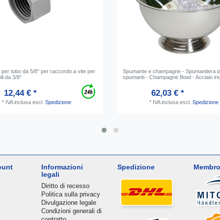
 per tubo da 5/8" per raccordo a vite per
Spumante e champagne - Spumantiera p
ili da 3/8"
spumanti - Champagne Bowl - Acciaio in
12,44 € *
62,03 € *
*
IVA inclusa
escl.
Spedizione
*
IVA inclusa
escl.
Spedizione
ount
Informazioni
Spedizione
Membro
legali
Diritto di recesso
Politica sulla privacy
Divulgazione legale
Condizioni generali di
contratto