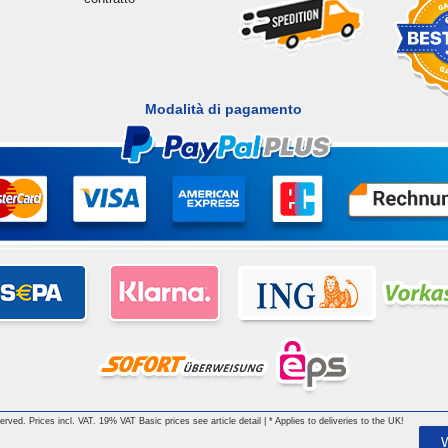
Modalità di pagamento
 reserved. Prices incl. VAT. 19% VAT Basic prices see article detail | * Applies to deliveries to the UK!