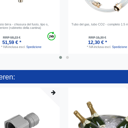
to birra - chiusura del fusto, tipo s,
Tubo del gas, tubo CO2 - completo 1.5 
eriore (rubinetto della cantina)
RRP 58,23 €
RRP 15,30 €
51,59 € *
12,30 € *
*
IVA inclusa
escl.
Spedizione
*
IVA inclusa
escl.
Spedizione
eren: