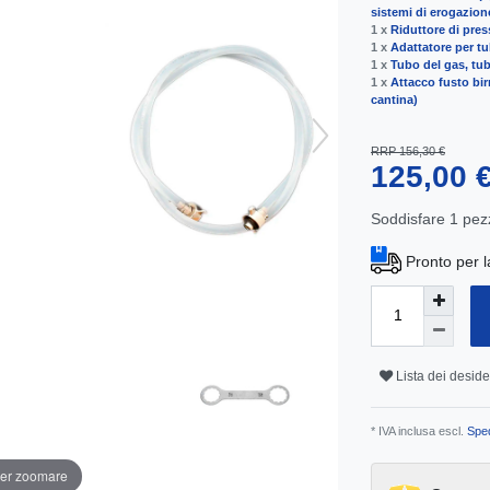
sistemi di erogazion
1 x
Riduttore di pres
1 x
Adattatore per tub
1 x
Tubo del gas, tu
1 x
Attacco fusto birr
cantina)
RRP 156,30 €
125,00 
Soddisfare
1
pez
Pronto per l
Lista dei deside
* IVA inclusa escl.
Sped
per zoomare