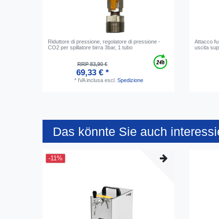
Riduttore di pressione, regolatore di pressione -
Attacco fus
CO2 per spillatore birra 3bar, 1 tubo
uscita sup
RRP 83,90 €
69,33 € *
*
IVA inclusa
escl.
Spedizione
Das könnte Sie auch interessi
-11%