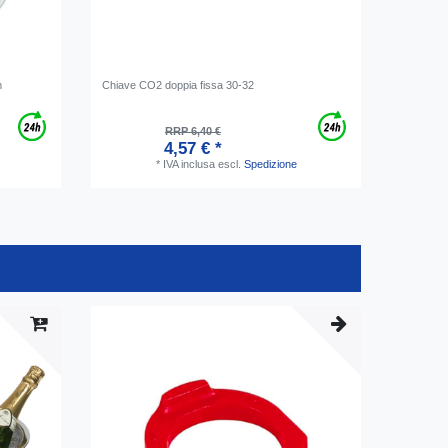
m
Chiave CO2 doppia fissa 30-32
Tubo birr
per bevan
erogazio
RRP 6,40 €
4,57 € *
*
IVA inclusa
escl.
Spedizione