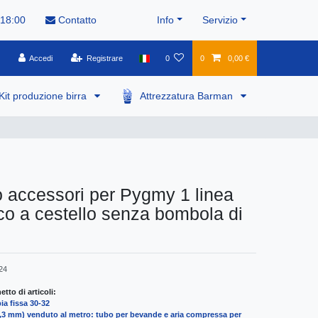
 18:00
Contatto
Info
Servizio
Accedi
Registrare
0
0
0,00 €
Kit produzione birra
Attrezzatura Barman
 accessori per Pygmy 1 linea
co a cestello senza bombola di
24
tto di articoli:
a fissa 30-32
(6,3 mm) venduto al metro: tubo per bevande e aria compressa per