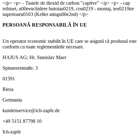
</p> <p> - Tastele de dioxid de carbon "captive" </p> <p> - cap
robinet, u00eenchidere butoiau0219, cou0219 - montaj, ieu0219ire
superioaru0103 (Keller atingu00e2nd) </p>
PERSOANĂ RESPONSABILĂ ÎN UE
Un operator economic stabilit în UE care se asigură că produsul este
conform cu toate reglementările necesare.
HAJUS AG; Hr. Stanislav Maer
Spinnereistraße
,
3
01591
Riesa
Germania
kundenservice@ich-zapfe.de
+49 5151 87798 10
Ich-zapfe