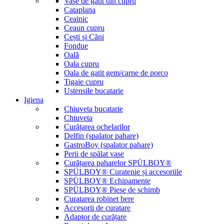
Vase de gatit din cupru
Cataplana
Ceainic
Ceaun cupru
Cești și Căni
Fondue
Oală
Oala cupru
Oala de gatit gem/carne de porco
Tigaie cupru
Ustensile bucatarie
Igiena
Chiuveta bucatarie
Chiuveta
Curățarea ochelarilor
Delfin (spalator pahare)
GastroBoy (spalator pahare)
Perii de spălat vase
Curățarea paharelor SPÜLBOY®
SPÜLBOY® Curatenie și accesoriile
SPÜLBOY® Echipamente
SPÜLBOY® Piese de schimb
Curatarea robinet bere
Accesorii de curatare
Adaptor de curățare