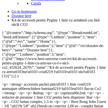
Сarafa
Go to homepage
Dozator bere
Kit de accesorii pentru Pygmy 1 linie cu armătură coș fără
sticlă CO2
{ "@context":"http://schema.org/", "@type":"BreadcrumbList",
"itemListElement": [{"@type":"ListItem","position":1,"item":
{"@id":"\/ro\/","name":"Home"}},
{"@type":"ListItem","position":2,"item":{"@id":"\/ro\/dozator-de-
bere\/","name":"Dozator bere"}},
{"@type":"ListItem","position":3,"item":
{"@id":"https:\/\/www.beer-universe.com\/ro\/kit-de-accesorii-
pentru-pygmy-1-linie-cu-arm-tur-co-f-r-sticl-
co2_452624_2670\/","name":"Kit de accesorii pentru Pygmy 1 linie
cu arm\u0103tur\u0103 co\u0219 f\u0103r\u0103 sticl\u0103
CO2"}}] }
<p> <strong> accesoriu pachet piticu0103 1 linie cou0219
amenajare u00eenchidere butoiau0219 fu0103ru0103 flacon Co2
</strong> </p> <p> &nbsp; </p> <p> cuprinzu00e2nd: </p> <p> -
reductor de presiune 1 linie CO2 pentru bere dispenser 3bar </p>
<p> - CO2 furtun complet, 1,5 m </p> <p> - Beer Bong John Guest
- 3/8 "u0219i 5/8" u0219urub-on conector 2,00 m - complet finisat