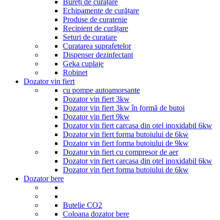
Bureți de curățare
Echipamente de curățare
Produse de curatenie
Recipient de curățare
Seturi de curatare
Curatarea suprafetelor
Dispenser dezinfectant
Geka cuplaje
Robinet
Dozator vin fiert
cu pompe autoamorsante
Dozator vin fiert 3kw
Dozator vin fiert 3kw în formă de butoi
Dozator vin fiert 9kw
Dozator vin fiert carcasa din otel inoxidabil 6kw
Dozator vin fiert forma butoiului de 6kw
Dozator vin fiert forma butoiului de 9kw
Dozator vin fiert cu compresor de aer
Dozator vin fiert carcasa din otel inoxidabil 6kw
Dozator vin fiert forma butoiului de 6kw
Dozator bere
Butelie CO2
Coloana dozator bere