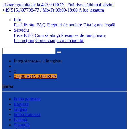
Livrare gratuita de la 487,00 RON
Fără risc-plătiți mai târziu!
+49(5151)87798-77 / Mo-Fr:09:00-18:00
A lua legatura
Info
Plată
livrare
FAQ
Drepturi de anulare
Divulgarea legală
Serviciu
Lista KEG
Cum să atingi
Presiunea de funcționare
Instrucțiuni
Comercianții cu amănuntul
Inregistreaza-te
a înregistra
0
0
0,00 RON
0,00 RON
limba
limba germana
Engleză
bulgară
limba franceza
Italiană
Spaniolă