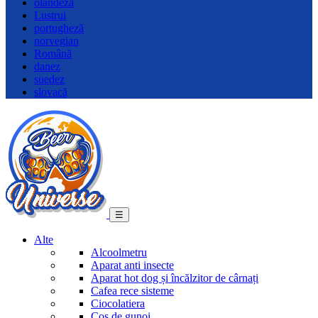
olandeză
Lustrui
portugheză
norvegian
Română
danez
suedez
slovacă
☰
Alte
Alcoolmetru
Aparat anti insecte
Aparat hot dog și încălzitor de cârnați
Cafea rece sisteme
Ciocolatiera
Coș de gunoi