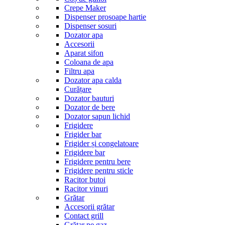
Crepe Maker
Dispenser prosoape hartie
Dispenser sosuri
Dozator apa
Accesorii
Aparat sifon
Coloana de apa
Filtru apa
Dozator apa calda
Curățare
Dozator bauturi
Dozator de bere
Dozator sapun lichid
Frigidere
Frigider bar
Frigider și congelatoare
Frigidere bar
Frigidere pentru bere
Frigidere pentru sticle
Racitor butoi
Racitor vinuri
Grătar
Accesorii grătar
Contact grill
Grătar pe gaz