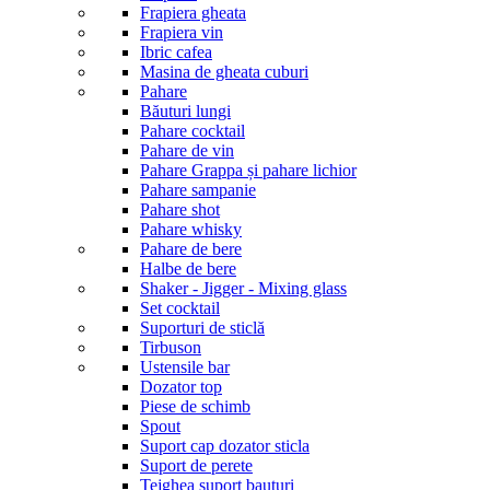
Frapiera gheata
Frapiera vin
Ibric cafea
Masina de gheata cuburi
Pahare
Băuturi lungi
Pahare cocktail
Pahare de vin
Pahare Grappa și pahare lichior
Pahare sampanie
Pahare shot
Pahare whisky
Pahare de bere
Halbe de bere
Shaker - Jigger - Mixing glass
Set cocktail
Suporturi de sticlă
Tirbuson
Ustensile bar
Dozator top
Piese de schimb
Spout
Suport cap dozator sticla
Suport de perete
Tejghea suport bauturi