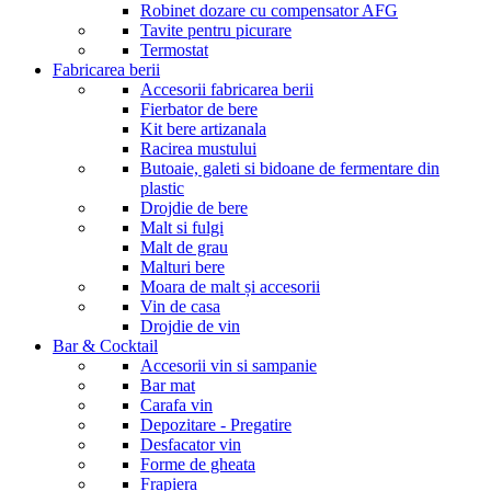
Robinet dozare cu compensator AFG
Tavite pentru picurare
Termostat
Fabricarea berii
Accesorii fabricarea berii
Fierbator de bere
Kit bere artizanala
Racirea mustului
Butoaie, galeti si bidoane de fermentare din
plastic
Drojdie de bere
Malt si fulgi
Malt de grau
Malturi bere
Moara de malt și accesorii
Vin de casa
Drojdie de vin
Bar & Cocktail
Accesorii vin si sampanie
Bar mat
Carafa vin
Depozitare - Pregatire
Desfacator vin
Forme de gheata
Frapiera