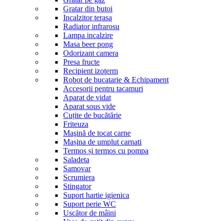
Gratar din butoi
Incalzitor terasa
Radiator infrarosu
Lampa incalzire
Masa beer pong
Odorizant camera
Presa fructe
Recipient izoterm
Robot de bucatarie & Echipament
Accesorii pentru tacamuri
Aparat de vidat
Aparat sous vide
Cuțite de bucătărie
Friteuza
Maşină de tocat carne
Mașina de umplut carnati
Termos și termos cu pompa
Saladeta
Samovar
Scrumiera
Stingator
Suport hartie igienica
Suport perie WC
Uscător de mâini