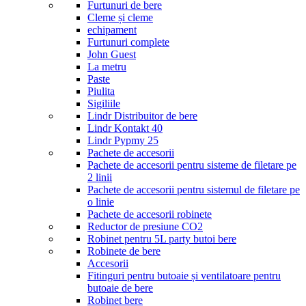
Furtunuri de bere
Cleme și cleme
echipament
Furtunuri complete
John Guest
La metru
Paste
Piulita
Sigiliile
Lindr Distribuitor de bere
Lindr Kontakt 40
Lindr Pypmy 25
Pachete de accesorii
Pachete de accesorii pentru sisteme de filetare pe
2 linii
Pachete de accesorii pentru sistemul de filetare pe
o linie
Pachete de accesorii robinete
Reductor de presiune CO2
Robinet pentru 5L party butoi bere
Robinete de bere
Accesorii
Fitinguri pentru butoaie și ventilatoare pentru
butoaie de bere
Robinet bere