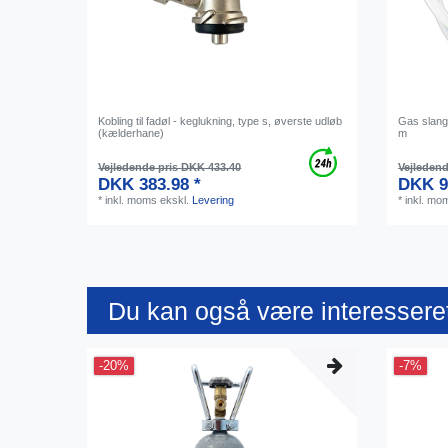
Kobling til fadøl - keglukning, type s, øverste udløb
Gas slang
(kælderhane)
m
Vejledende pris DKK 433.40
Vejledend
DKK 383.98 *
DKK 9
*
inkl. moms
ekskl.
Levering
*
inkl. mo
Du kan også være interesseret
-20%
-7%