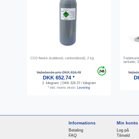
CO2-flaske (kuldioxid, carbondioxid), 2 kg
Fadølsanl
tørkøler, 3
Vejledende pris DKK 816.49
Vejled
DKK 652.74 *
DK
2
kilogram
| DKK 326.37 / kilogram
*
inkl. moms
ekskl.
Levering
Informations
Min konto
Betaling
Log på
FAQ
Tilmeld