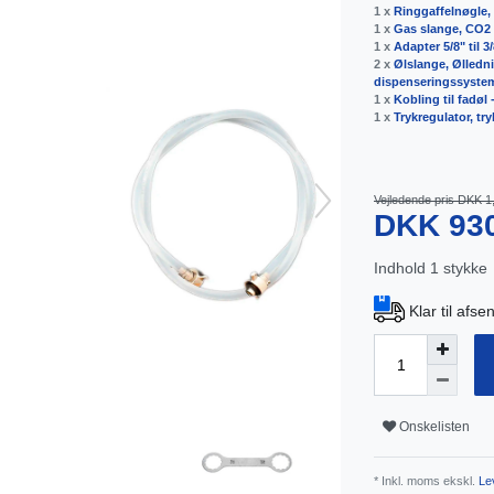
1 x
Ringgaffelnøgle, 
1 x
Gas slange, CO2 
1 x
Adapter 5/8" til 3
2 x
Ølslange, Ølledni
dispenseringssyste
1 x
Kobling til fadøl
1 x
Trykregulator, tr
Vejledende pris DKK 1
DKK 93
Indhold
1
stykke
Klar til afs
Onskelisten
* Inkl. moms ekskl.
Lev