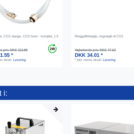
e, CO2 slange, CO2 hose - komplet, 1.5
Ringgaffelnøgle, ringnøgle til CO2
e pris DKK 113.88
Vejledende pris DKK 47.62
1.55 *
DKK 34.01 *
ms
ekskl.
Levering
*
inkl. moms
ekskl.
Levering
 i: