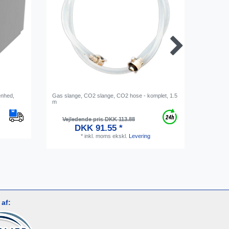
enhed,
Gas slange, CO2 slange, CO2 hose - komplet, 1.5
[Bundle] 
m
lille, me
rensepul
Vejledende pris DKK 113.88
DKK 91.55 *
*
inkl. moms
ekskl.
Levering
af: