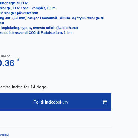
ringnøgle til CO2
slange, CO2 hose - komplet, 1.5 m
/8" slanger påskruet stik
ng 3/8" (6,3 mm) sælges i metermål - drikke- og trykluftslange til
mer
 - keglukning, type s, øverste udløb (kælderhane)
ykreduktionsventil CO2 til Fadølsanlæg, 1 line
,163.33
*
0.36
endelse inden for 14 dage.
Foj til indkobskurv
ering