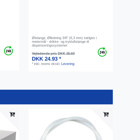
Ølslange, Ølledning 3/8" (6,3 mm) sælges i
metermål - drikke- og trykluftslange til
dispenseringssystemer
Vejledende pris DKK 25.60
DKK 24.93 *
*
inkl. moms
ekskl.
Levering
Vare bu