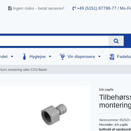
Ingen risiko - betal senerev!
+49 (5151) 87798-77 / Mo-Fr
ndet
Hygiejne
Vin dispensere
Fadøls
d kurv montering uden CO2-flaske
Ich-zapfe
Tilbehørs
monterin
Varenummer
452624
Hersteller:
ich-zapfe
Indhold af varebund