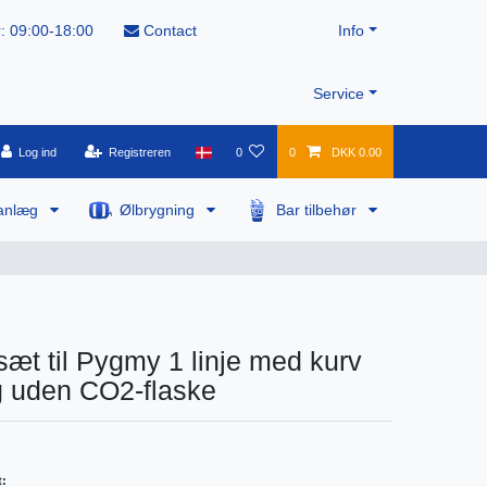
: 09:00-18:00
Contact
Info
Service
Log ind
Registreren
0
0
DKK 0.00
anlæg
Ølbrygning
Bar tilbehør
sæt til Pygmy 1 linje med kurv
g uden CO2-flaske
t: