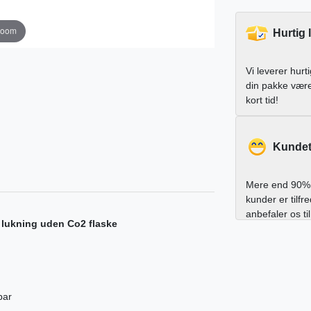
zoom
Hurtig 
Vi leverer hurt
din pakke vær
kort tid!
Kundet
Mere end 90% 
kunder er tilfr
anbefaler os ti
 lukning uden Co2 flaske
bar