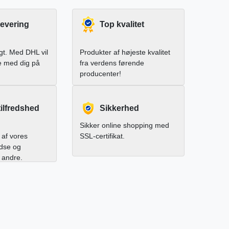
levering
Top kvalitet
igt. Med DHL vil
Produkter af højeste kvalitet
e med dig på
fra verdens førende
producenter!
ilfredshed
Sikkerhed
Sikker online shopping med
af vores
SSL-certifikat.
edse og
l andre.