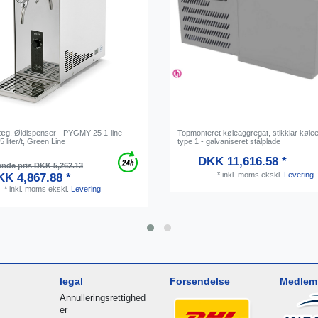
æg, Øldispenser - PYGMY 25 1-line
Topmonteret køleaggregat, stikklar køle
5 liter/t, Green Line
type 1 - galvaniseret stålplade
DKK 11,616.58 *
ende pris DKK 5,262.13
*
inkl. moms
ekskl.
Levering
K 4,867.88 *
*
inkl. moms
ekskl.
Levering
legal
Forsendelse
Medlem 
Annulleringsrettighed
er