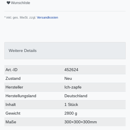
Wunschliste
* inkl. ges. MwSt. zzgl.
Versandkosten
Weitere Details
Technisches
Wert
Art.-ID
452624
Merkmal
Zustand
Neu
Hersteller
Ich-zapfe
Herstellungsland
Deutschland
Inhalt
1 Stück
Gewicht
2800 g
Maße
300×300×300mm