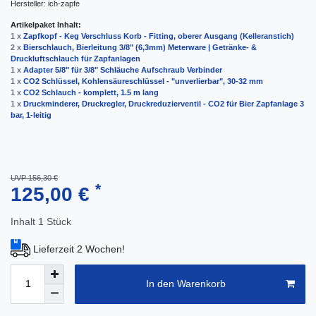
Hersteller:
ich-zapfe
Artikelpaket Inhalt:
1 x
Zapfkopf - Keg Verschluss Korb - Fitting, oberer Ausgang (Kelleranstich)
2 x
Bierschlauch, Bierleitung 3/8" (6,3mm) Meterware | Getränke- &
Druckluftschlauch für Zapfanlagen
1 x
Adapter 5/8" für 3/8" Schläuche Aufschraub Verbinder
1 x
CO2 Schlüssel, Kohlensäureschlüssel - "unverlierbar", 30-32 mm
1 x
CO2 Schlauch - komplett, 1.5 m lang
1 x
Druckminderer, Druckregler, Druckreduzierventil - CO2 für Bier Zapfanlage 3
bar, 1-leitig
UVP 156,30 €
*
125,00 €
Inhalt
1
Stück
Lieferzeit 2 Wochen!
In den Warenkorb