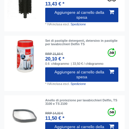
13,43 € *
Aggiungere al carrello della
spesa
*
IVA inclusa
escl.
Spedizione
Set di pastiglie detergenti, detersivo in pastiglie
per lavabicchieri Delfin TS
RRP 21,50 €
20,10 € *
0.6
chilogrammo
| 33,50 € / chilogrammo
Aggiungere al carrello della
spesa
*
IVA inclusa
escl.
Spedizione
Anello di protezione per lavabicchieri Delfin, TS
3100 e TS 2100
RRP 14,32 €
11,50 € *
Aggiungere al carrello della