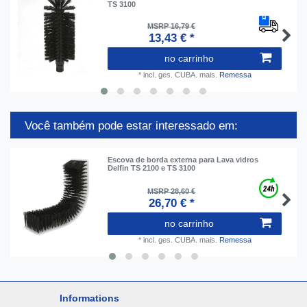
TS 3100
MSRP 16,79 €
13,43 € *
no carrinho
*
incl. ges. CUBA.
mais.
Remessa
Você também pode estar interessado em:
Escova de borda externa para Lava vidros
Delfin TS 2100 e TS 3100
MSRP 28,60 €
26,70 € *
no carrinho
*
incl. ges. CUBA.
mais.
Remessa
Informations