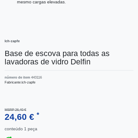
mesmo cargas elevadas.
Ich-zapfe
Base de escova para todas as
lavadoras de vidro Delfin
número de item
443116
Fabricante:
ich-zapfe
MSRP 26,40 €
*
24,60 €
conteúdo
1
peça