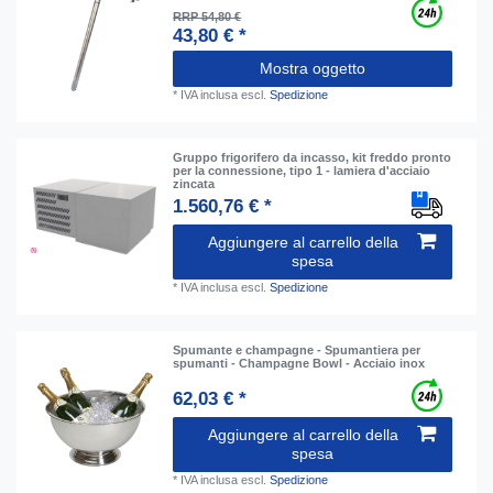
RRP 54,80 €
43,80 € *
Mostra oggetto
*
IVA inclusa
escl.
Spedizione
Gruppo frigorifero da incasso, kit freddo pronto
per la connessione, tipo 1 - lamiera d'acciaio
zincata
1.560,76 € *
Aggiungere al carrello della
spesa
*
IVA inclusa
escl.
Spedizione
Spumante e champagne - Spumantiera per
spumanti - Champagne Bowl - Acciaio inox
62,03 € *
Aggiungere al carrello della
spesa
*
IVA inclusa
escl.
Spedizione