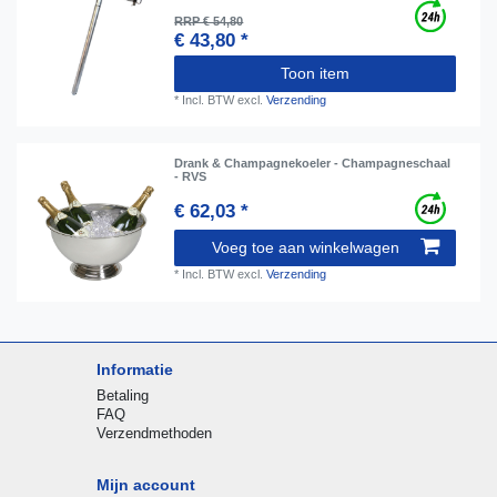
RRP € 54,80
€ 43,80 *
Toon item
*
Incl. BTW
excl.
Verzending
Drank & Champagnekoeler - Champagneschaal
- RVS
€ 62,03 *
Voeg toe aan winkelwagen
*
Incl. BTW
excl.
Verzending
Informatie
Betaling
FAQ
Verzendmethoden
Mijn account