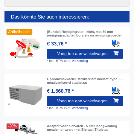
Das könnte Sie auch interessieren:
Artikelbundel
[Bundel] Reinigingsset - klein, met 30 mm
reinigingsadapter, borstels en reinigingspoeder
€ 33,76 *
Voeg toe aan winkelwagen
*
Incl. BTW
excl.
Verzending
Opbouwbakkoeler, stekkerklare koelset, type 1 -
gegalvaniseerd staalplaat
€ 1.560,76 *
Voeg toe aan winkelwagen
*
Incl. BTW
excl.
Verzending
-20%
Adapter voor biervaten - 5 liter, hoogwaardig
metalen ontwerp met Biertap, Thuistap