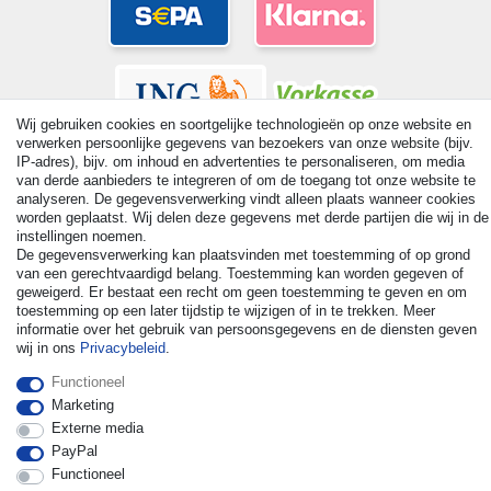
Wij gebruiken cookies en soortgelijke technologieën op onze website en
verwerken persoonlijke gegevens van bezoekers van onze website (bijv.
IP-adres), bijv. om inhoud en advertenties te personaliseren, om media
van derde aanbieders te integreren of om de toegang tot onze website te
analyseren. De gegevensverwerking vindt alleen plaats wanneer cookies
worden geplaatst. Wij delen deze gegevens met derde partijen die wij in de
© Copyright 2026 | Alle rechten voorbehouden. - All rights
instellingen noemen.
reserved. Prices incl. VAT. 19% VAT Basic prices see article detail
De gegevensverwerking kan plaatsvinden met toestemming of op grond
| * Applies to deliveries to the UK!
van een gerechtvaardigd belang. Toestemming kan worden gegeven of
geweigerd. Er bestaat een recht om geen toestemming te geven en om
toestemming op een later tijdstip te wijzigen of in te trekken. Meer
Contact
Herroepingsrecht uitoefenen
informatie over het gebruik van persoonsgegevens en de diensten geven
wij in ons
Privacybeleid
.
Functioneel
Marketing
Externe media
PayPal
Functioneel