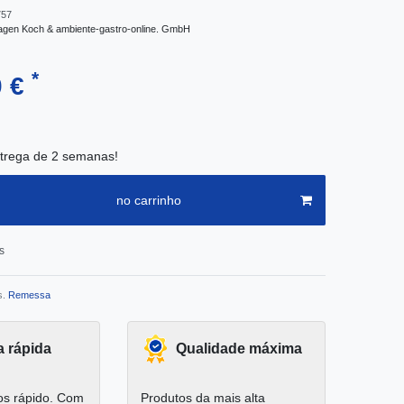
757
agen Koch & ambiente-gastro-online. GmbH
*
0 €
trega de 2 semanas!
no carrinho
s
s.
Remessa
a rápida
Qualidade máxima
s rápido. Com
Produtos da mais alta