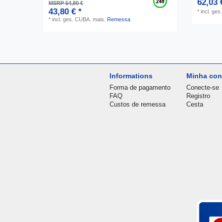
62,03 
MSRP 54,80 €
43,80 € *
*
incl. ge
*
incl. ges. CUBA.
mais.
Remessa
Informations
Minha con
Forma de pagamento
Conecte-se
FAQ
Registro
Custos de remessa
Cesta