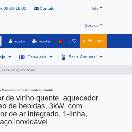
r:09:00-18:00
Contato
Info
Service
registro
registrar
0
0
0,00 €
veja
Cervejaria
Bar e Coquetel
, caixa em aço inoxidável
 & ambiente-gastro-online. GmbH
r de vinho quente, aquecedor
neo de bebidas, 3kW, com
r de ar integrado, 1-linha,
aço inoxidável