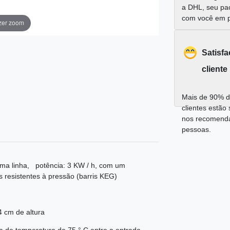
a DHL, seu pa
com você em 
zer zoom
Satisf
cliente
Mais de 90% d
clientes estão 
nos recomend
pessoas.
 uma linha, potência: 3 KW / h, com um
s resistentes à pressão (barris KEG)
4 cm de altura