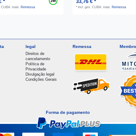
€ *
33,76 € *
s. CUBA.
mais.
Remessa
*
incl. ges. CUBA.
mais.
Remessa
ta
legal
Remessa
Membro
Direitos de
cancelamento
Política de
Privacidade
Divulgação legal
Condições Gerais
Forma de pagamento