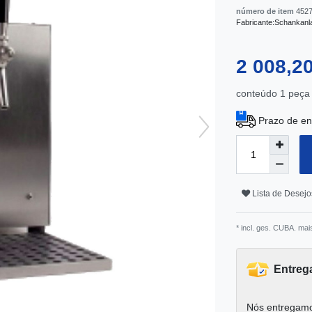
número de item
452
Fabricante:
Schankanl
2 008,2
conteúdo
1
peça
Prazo de en
Lista de Desejo
* incl. ges. CUBA. mai
Entreg
Nós entregamo