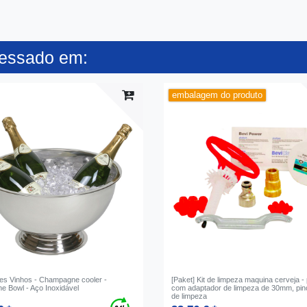
ressado em:
embalagem do produto
s Vinhos - Champagne cooler -
[Paket] Kit de limpeza maquina cerveja -
 Bowl - Aço Inoxidável
com adaptador de limpeza de 30mm, pin
de limpeza