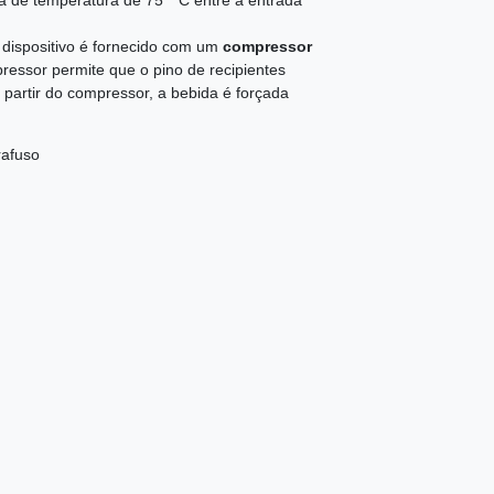
ça de temperatura de 75 ° C entre a entrada
 dispositivo é fornecido com um
compressor
ressor permite que o pino de recipientes
 partir do compressor, a bebida é forçada
rafuso