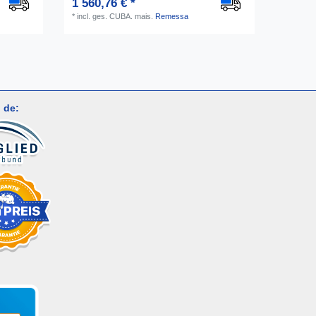
1 560,76 € *
*
incl. ges. CUBA.
mais.
Remessa
 de: