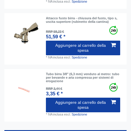
*
IVA inclusa
escl.
Spedizione
Attacco fusto birra - chiusura del fusto, tipo s,
uscita superiore (rubinetto della cantina)
RRP 58,23 €
51,59 € *
Aggiungere al carrello della
spesa
*
IVA inclusa
escl.
Spedizione
Tubo birra 3/8" (6,3 mm) venduto al metro: tubo
per bevande e aria compressa per sistemi di
erogazione
RRP 3,44 €
3,35 € *
Aggiungere al carrello della
spesa
*
IVA inclusa
escl.
Spedizione