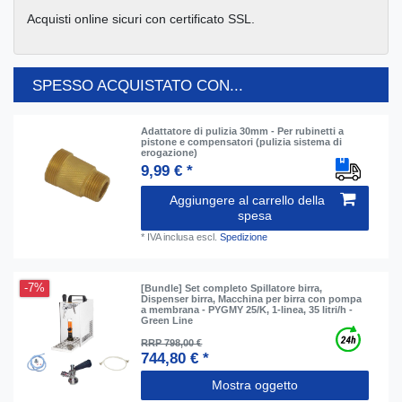
Acquisti online sicuri con certificato SSL.
SPESSO ACQUISTATO CON...
Adattatore di pulizia 30mm - Per rubinetti a
pistone e compensatori (pulizia sistema di
erogazione)
9,99 € *
Aggiungere al carrello della
spesa
*
IVA inclusa
escl.
Spedizione
-7%
[Bundle] Set completo Spillatore birra,
Dispenser birra, Macchina per birra con pompa
a membrana - PYGMY 25/K, 1-linea, 35 litri/h -
Green Line
RRP 798,00 €
744,80 € *
Mostra oggetto