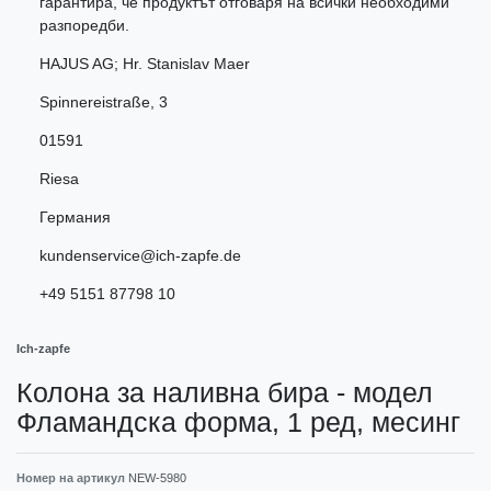
гарантира, че продуктът отговаря на всички необходими
разпоредби.
HAJUS AG; Hr. Stanislav Maer
Spinnereistraße
,
3
01591
Riesa
Германия
kundenservice@ich-zapfe.de
+49 5151 87798 10
Ich-zapfe
Колона за наливна бира - модел
Фламандска форма, 1 ред, месинг
Номер на артикул
NEW-5980