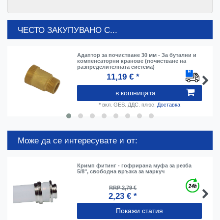
ЧЕСТО ЗАКУПУВАНО С...
Адаптор за почистване 30 мм - За бутални и
компенсаторни кранове (почистване на
разпределителната система)
11,19 € *
в кошницата
*
вкл. GES. ДДС.
плюс.
Доставка
Може да се интересувате и от:
Кримп фитинг - гофрирана муфа за резба
5/8", свободна връзка за маркуч
RRP 2,79 €
2,23 € *
Покажи статия