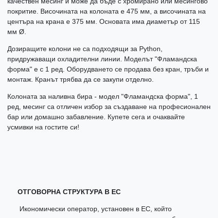
качествен месинг и може да бъде с хромирано или месингово
покритие. Височината на колоната е 475 мм, а височината на
центъра на крана е 375 мм. Основата има диаметър от 115
мм Ø.
Дозиращите колони не са подходящи за Python,
придружаващи охладителни линии. Моделът "Фламандска
форма" е с 1 ред. Оборудването се продава без кран, тръби и
монтаж. Кранът трябва да се закупи отделно.
Колоната за наливна бира - модел "Фламандска форма", 1
ред, месинг са отличен избор за създаване на професионален
бар или домашно забавление. Купете сега и очаквайте
усмивки на гостите си!
ОТГОВОРНА СТРУКТУРА В ЕС
Икономически оператор, установен в ЕС, който