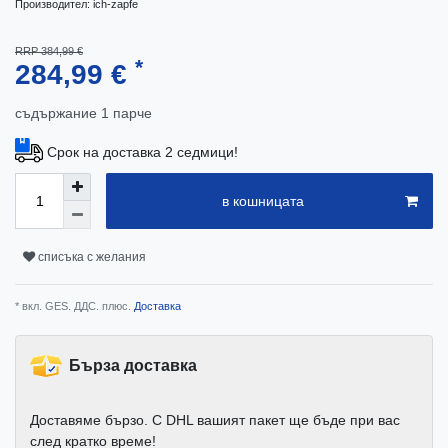
Производител:
ich-zapfe
RRP 384,99 €
*
284,99 €
съдържание
1
парче
Срок на доставка 2 седмици!
в кошницата
списъка с желания
* вкл. GES. ДДС. плюс.
Доставка
Бърза доставка
Доставяме бързо. С DHL вашият пакет ще бъде при вас
след кратко време!