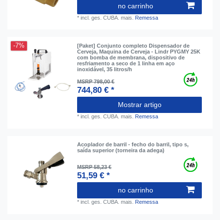
no carrinho
*
incl. ges. CUBA.
mais.
Remessa
-7%
[Paket] Conjunto completo Dispensador de
Cerveja, Maquina de Cerveja - Lindr PYGMY 25K
com bomba de membrana, dispositivo de
resfriamento a seco de 1 linha em aço
inoxidável, 35 litros/h
MSRP 798,00 €
744,80 € *
Mostrar artigo
*
incl. ges. CUBA.
mais.
Remessa
Acoplador de barril - fecho do barril, tipo s,
saída superior (torneira da adega)
MSRP 58,23 €
51,59 € *
no carrinho
*
incl. ges. CUBA.
mais.
Remessa