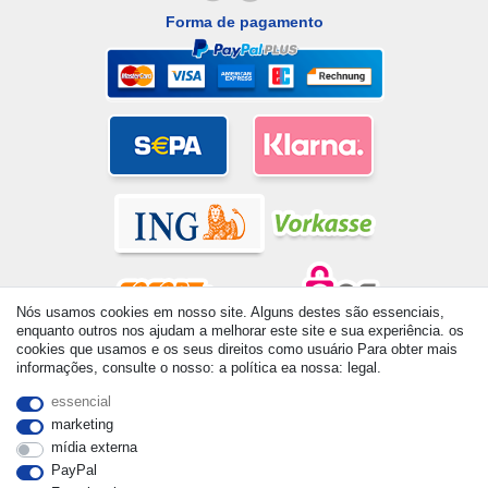
Forma de pagamento
Nós usamos cookies em nosso site. Alguns destes são essenciais,
enquanto outros nos ajudam a melhorar este site e sua experiência. os
cookies que usamos e os seus direitos como usuário Para obter mais
© Copyright 2026 | Todos os direitos reservados. - All rights
informações, consulte o nosso: a política ea nossa: legal.
reserved. Prices incl. VAT. 19% VAT Basic prices see article detail
| * Applies to deliveries to the UK!
essencial
marketing
mídia externa
PayPal