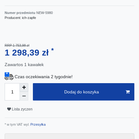
Numer przedmiotu
NEW-5980
Producent:
ich-zapfe
RRP 1 753,98 zł
*
1 298,39 zł
Zawartos
1
kawałek
Czas oczekiwania 2 tygodnie!
Dodaj do koszyka
Lista zyczen
* w tym VAT wyl.
Przesyłka