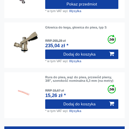
Pokaz przedmiot
*
w tym VAT
wyl.
Wysylka
Głowica do kega, głowica do piwa, typ S
RRP 265,29 zł
235,04 zł *
Dodaj do koszyka
*
w tym VAT
wyl.
Wysylka
Rura do piwa, wąż do piwa, przewód piwny,
3/8", szerokość nominalna 6,3 mm (na metry)
RRP 15,67 zł
15,26 zł *
Dodaj do koszyka
*
w tym VAT
wyl.
Wysylka