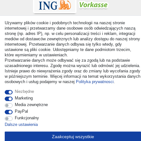
Używamy plików cookie i podobnych technologii na naszej stronie
internetowej i przetwarzamy dane osobowe osób odwiedzających naszą
stronę (np. adres IP), np. w celu personalizacji treści i reklam, integracji
mediów od dostawców zewnętrznych lub analizy dostępu do naszej strony
© Copyright 2026 | Wszelkie prawa zastrzezone. - All rights
internetowej. Przetwarzanie danych odbywa się tylko wtedy, gdy
reserved. Prices incl. VAT. 19% VAT Basic prices see article detail
ustawione są pliki cookie. Udostępniamy te dane podmiotom trzecim,
| * Applies to deliveries to the UK!
które wymieniamy w ustawieniach.
Przetwarzanie danych może odbywać się za zgodą lub na podstawie
uzasadnionego interesu. Zgodę można wyrazić lub odmówić jej udzielenia.
Kontakt
Odstąp od umowy tutaj
Istnieje prawo do niewyrażenia zgody oraz do zmiany lub wycofania zgody
w późniejszym terminie. Więcej informacji na temat wykorzystania danych
osobowych i usług podajemy w naszej
Polityka prywatnosci
.
Niezbędne
Marketing
Media zewnętrzne
PayPal
Funkcjonalny
Dalsze ustawienia
Zaakceptuj wszystkie