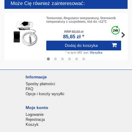
Może Cię również zainteresować:
Termostat, Regulator temperatury, Sterownik
temperatury z czujnikiem, lód do +12°C
RRP 92,03 zł
85,65 zł *
Dodaj do koszyka
*
w tym VAT
wyl.
Wysylka
Informacje
Sposby płatności
FAQ
Opcje i koszty wysyłki
Moje konto
Logowanie
Rejestracja
Koszyk