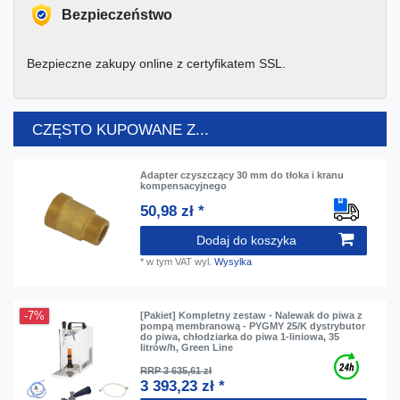
Bezpieczeństwo
Bezpieczne zakupy online z certyfikatem SSL.
CZĘSTO KUPOWANE Z...
Adapter czyszczący 30 mm do tłoka i kranu
kompensacyjnego
50,98 zł *
Dodaj do koszyka
*
w tym VAT
wyl.
Wysylka
-7%
[Pakiet] Kompletny zestaw - Nalewak do piwa z
pompą membranową - PYGMY 25/K dystrybutor
do piwa, chłodziarka do piwa 1-liniowa, 35
litrów/h, Green Line
RRP 3 635,61 zł
3 393,23 zł *