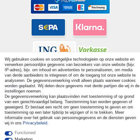
Wij gebruiken cookies en soortgelijke technologieën op onze website en
verwerken persoonlijke gegevens van bezoekers van onze website (bijv.
IP-adres), bijv. om inhoud en advertenties te personaliseren, om media
van derde aanbieders te integreren of om de toegang tot onze website te
analyseren. De gegevensverwerking vindt alleen plaats wanneer cookies
worden geplaatst. Wij delen deze gegevens met derde partijen die wij in de
© Copyright 2026 | Alle rechten voorbehouden. - All rights
instellingen noemen.
reserved. Prices incl. VAT. 19% VAT Basic prices see article detail
De gegevensverwerking kan plaatsvinden met toestemming of op grond
| * Applies to deliveries to the UK!
van een gerechtvaardigd belang. Toestemming kan worden gegeven of
geweigerd. Er bestaat een recht om geen toestemming te geven en om
toestemming op een later tijdstip te wijzigen of in te trekken. Meer
Contact
Herroepingsrecht uitoefenen
informatie over het gebruik van persoonsgegevens en de diensten geven
wij in ons
Privacybeleid
.
Functioneel
Marketing