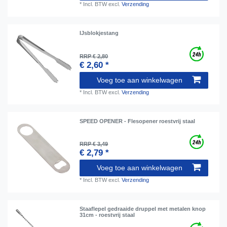
*
Incl. BTW
excl.
Verzending
IJsblokjestang
RRP € 2,80
€ 2,60 *
Voeg toe aan winkelwagen
*
Incl. BTW
excl.
Verzending
SPEED OPENER - Flesopener roestvrij staal
RRP € 3,49
€ 2,79 *
Voeg toe aan winkelwagen
*
Incl. BTW
excl.
Verzending
Staaflepel gedraaide druppel met metalen knop
31cm - roestvrij staal