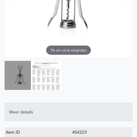
Tik om uit te vergroten
Meer details
Technisch
Waarde
Item ID
454223