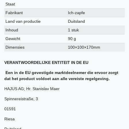
kenmerk
Staat
Fabrikant
Ich-zapfe
Land van productie
Duitsland
Inhoud
1 stuk
Gewicht
90 g
Dimensies
100×100×170mm
VERANTWOORDELIJKE ENTITEIT IN DE EU
Een in de EU gevestigde marktdeelnemer die ervoor zorgt
dat het product voldoet aan alle vereiste regelgeving.
HAJUS AG; Hr. Stanislav Maer
Spinnereistraße
,
3
01591
Riesa
Duitsland