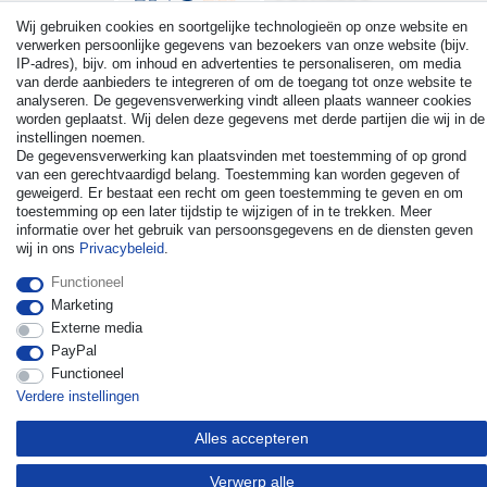
Wij gebruiken cookies en soortgelijke technologieën op onze website en
verwerken persoonlijke gegevens van bezoekers van onze website (bijv.
IP-adres), bijv. om inhoud en advertenties te personaliseren, om media
van derde aanbieders te integreren of om de toegang tot onze website te
analyseren. De gegevensverwerking vindt alleen plaats wanneer cookies
© Copyright 2026 | Alle rechten voorbehouden. - All rights
worden geplaatst. Wij delen deze gegevens met derde partijen die wij in de
reserved. Prices incl. VAT. 19% VAT Basic prices see article detail
instellingen noemen.
| * Applies to deliveries to the UK!
De gegevensverwerking kan plaatsvinden met toestemming of op grond
van een gerechtvaardigd belang. Toestemming kan worden gegeven of
geweigerd. Er bestaat een recht om geen toestemming te geven en om
Contact
Herroepingsrecht uitoefenen
toestemming op een later tijdstip te wijzigen of in te trekken. Meer
informatie over het gebruik van persoonsgegevens en de diensten geven
wij in ons
Privacybeleid
.
Functioneel
Marketing
Externe media
PayPal
Functioneel
Verdere instellingen
Alles accepteren
Verwerp alle