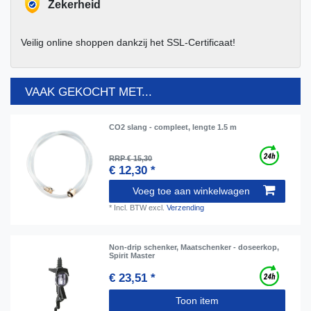
Zekerheid
Veilig online shoppen dankzij het SSL-Certificaat!
VAAK GEKOCHT MET...
CO2 slang - compleet, lengte 1.5 m
RRP € 15,30
€ 12,30 *
Voeg toe aan winkelwagen
*
Incl. BTW
excl.
Verzending
Non-drip schenker, Maatschenker - doseerkop,
Spirit Master
€ 23,51 *
Toon item