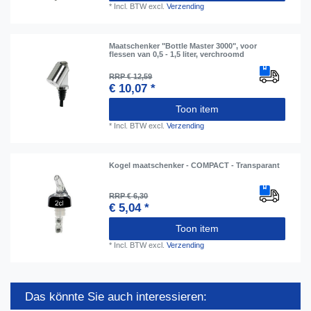
*
Incl. BTW
excl.
Verzending
Maatschenker "Bottle Master 3000", voor
flessen van 0,5 - 1,5 liter, verchroomd
RRP € 12,59
€ 10,07 *
Toon item
*
Incl. BTW
excl.
Verzending
Kogel maatschenker - COMPACT - Transparant
RRP € 6,30
€ 5,04 *
Toon item
*
Incl. BTW
excl.
Verzending
Das könnte Sie auch interessieren: