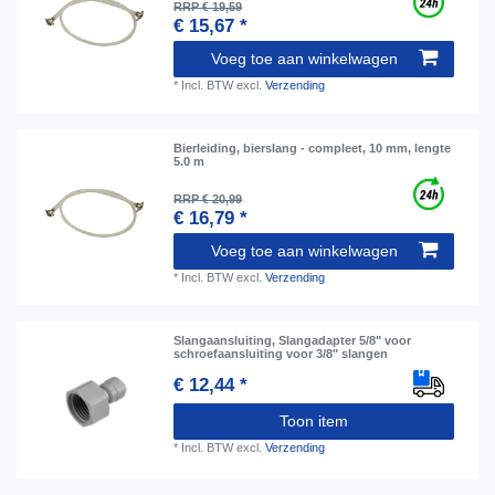
RRP € 19,59
€ 15,67 *
Voeg toe aan winkelwagen
*
Incl. BTW
excl.
Verzending
Bierleiding, bierslang - compleet, 10 mm, lengte
5.0 m
RRP € 20,99
€ 16,79 *
Voeg toe aan winkelwagen
*
Incl. BTW
excl.
Verzending
Slangaansluiting, Slangadapter 5/8" voor
schroefaansluiting voor 3/8" slangen
€ 12,44 *
Toon item
*
Incl. BTW
excl.
Verzending