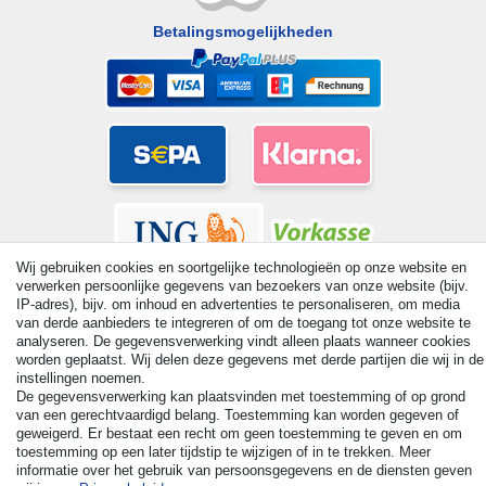
Betalingsmogelijkheden
Wij gebruiken cookies en soortgelijke technologieën op onze website en
verwerken persoonlijke gegevens van bezoekers van onze website (bijv.
IP-adres), bijv. om inhoud en advertenties te personaliseren, om media
van derde aanbieders te integreren of om de toegang tot onze website te
analyseren. De gegevensverwerking vindt alleen plaats wanneer cookies
worden geplaatst. Wij delen deze gegevens met derde partijen die wij in de
© Copyright 2026 | Alle rechten voorbehouden. - All rights
instellingen noemen.
reserved. Prices incl. VAT. 19% VAT Basic prices see article detail
De gegevensverwerking kan plaatsvinden met toestemming of op grond
| * Applies to deliveries to the UK!
van een gerechtvaardigd belang. Toestemming kan worden gegeven of
geweigerd. Er bestaat een recht om geen toestemming te geven en om
toestemming op een later tijdstip te wijzigen of in te trekken. Meer
Contact
Herroepingsrecht uitoefenen
informatie over het gebruik van persoonsgegevens en de diensten geven