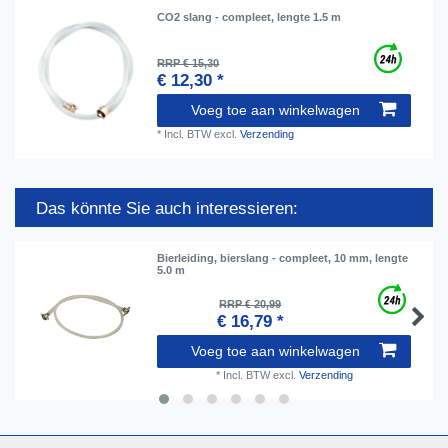
CO2 slang - compleet, lengte 1.5 m
RRP € 15,30
€ 12,30 *
Voeg toe aan winkelwagen
*
Incl. BTW
excl.
Verzending
Das könnte Sie auch interessieren:
Bierleiding, bierslang - compleet, 10 mm, lengte
5.0 m
RRP € 20,99
€ 16,79 *
Voeg toe aan winkelwagen
*
Incl. BTW
excl.
Verzending