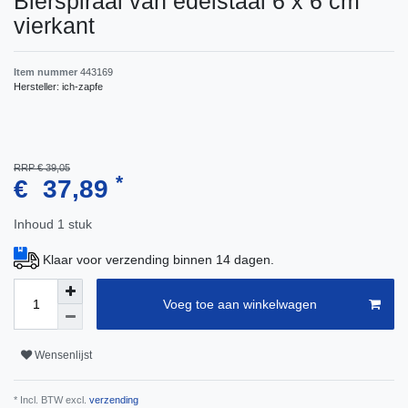
Bierspiraal van edelstaal 6 x 6 cm
vierkant
Item nummer
443169
Hersteller:
ich-zapfe
RRP € 39,05
*
€ 37,89
Inhoud
1
stuk
Klaar voor verzending binnen 14 dagen.
Voeg toe aan winkelwagen
Wensenlijst
* Incl. BTW excl.
verzending