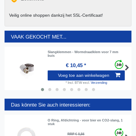
Veilig online shoppen dankzij het SSL-Certificaat!
VAAK GEKOCHT MET...
Slangklemmen - Wormdraadklem voor 7 mm
buis
€ 10,45 *
Voeg toe aan winkelwagen
*
Incl. BTW
excl.
Verzending
Das könnte Sie auch interessieren:
O Ring, Afdichtring - voor bier en CO2-slang, 1
stuk
RRP € 0,56