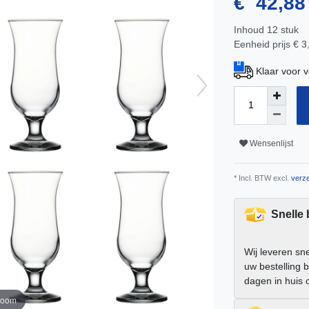
€ 42,8
Inhoud
12
stuk
Eenheid prijs
€ 3
Klaar voor 
Wensenlijst
* Incl. BTW excl.
verze
Snelle
Wij leveren sn
uw bestelling 
dagen in huis 
zoom