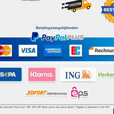
Betalingsmogelijkheden
ts reserved. Prices incl. VAT. 19% VAT Basic prices see article detail | * Applies to deliveries to the UK!