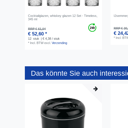
Cocktailglazen, whiskey glazen 12 Set - Timeless,
IJsemmer,
345 ml
RRP € 30
RRP € 61,04
€ 24,4
€ 52,60 *
*
Incl. BT
12
stuk
| € 4,38 / stuk
*
Incl. BTW
excl.
Verzending
Das könnte Sie auch interessi