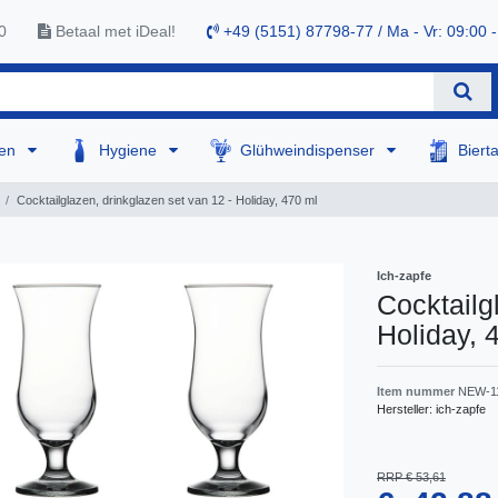
0
Betaal met iDeal!
+49 (5151) 87798-77 / Ma - Vr: 09:00 -
sen
Hygiene
Glühweindispenser
Biert
Cocktailglazen, drinkglazen set van 12 - Holiday, 470 ml
Ich-zapfe
Cocktailg
Holiday, 
Item nummer
NEW-1
Hersteller:
ich-zapfe
RRP € 53,61