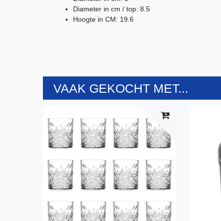
Diameter in cm / top: 8.5
Hoogte in CM: 19.6
VAAK GEKOCHT MET...