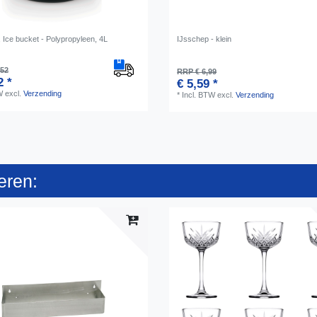
 Ice bucket - Polypropyleen, 4L
IJsschep - klein
,52
RRP € 6,99
2 *
€ 5,59 *
W
excl.
Verzending
*
Incl. BTW
excl.
Verzending
eren: