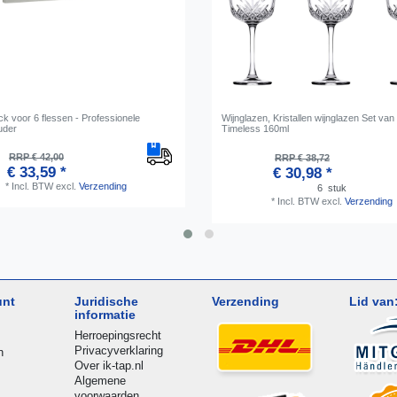
k voor 6 flessen - Professionele
Wijnglazen, Kristallen wijnglazen Set van 
uder
Timeless 160ml
RRP € 42,00
RRP € 38,72
€ 33,59 *
€ 30,98 *
*
Incl. BTW
excl.
Verzending
6
stuk
*
Incl. BTW
excl.
Verzending
unt
Juridische
Verzending
Lid van
informatie
Herroepingsrecht
Privacyverklaring
n
Over ik-tap.nl
Algemene
voorwaarden