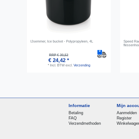
IJsemmer, Ice bucket - Polypropyleen, 4L
Speed Rac
flessenho
RRP € 30,52
€ 24,42 *
*
Incl. BTW
excl.
Verzending
Informatie
Mijn acco
Betaling
Aanmelden
FAQ
Register
Verzendmethoden
Winkelwage