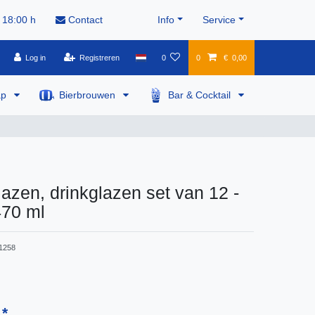
 18:00 h
Contact
Info
Service
Log in
Registreren
0
0
€ 0,00
ap
Bierbrouwen
Bar & Cocktail
lazen, drinkglazen set van 12 -
470 ml
1258
*