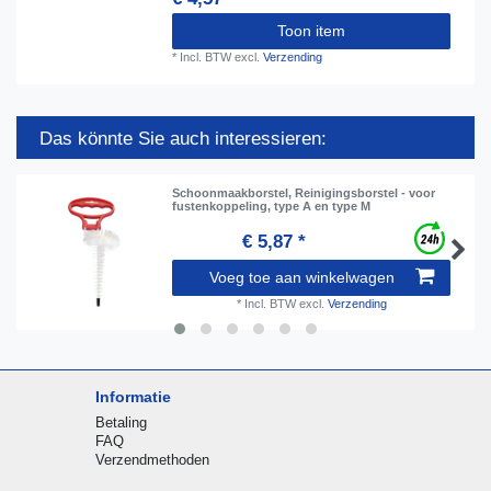
Toon item
*
Incl. BTW
excl.
Verzending
Das könnte Sie auch interessieren:
Schoonmaakborstel, Reinigingsborstel - voor
fustenkoppeling, type A en type M
€ 5,87 *
Voeg toe aan winkelwagen
*
Incl. BTW
excl.
Verzending
Informatie
Betaling
FAQ
Verzendmethoden