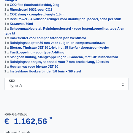
slangen
1 x
CO2 fles (koolstofdioxide), 2 kg
1 x
Ringsleutel 30/32 voor CO2
1 x
CO2 slang - compleet, lengte 1.5 m
1 x
Bevi Power - Alkalische reiniger voor dranklijnen, poeder, сena per stuk
1 x
Kraanvet, 70ml
1 x
Schoonmaakborstel, Reinigingsborstel - voor fustenkoppeling, type A en
type M
1 x
Haaksleutel voor compensator en ponsventilator
1 x
Reinigingsadapter 30 mm voor zuiger- en compensatorkraan
1 x
Biertap, Thuistap JET 30 1-leiding, 35 liter/u - doorstroomkoeler
1 x
Fustkoppeling - voor type A-fitting
1 x
Slangaansluiting, Slangkoppelingen - Gardena, met 5/8" binnendraad
1 x
Reinigingssponsjes, sponsbal voor 7 mm brede slang, 10 stuks
1 x
Houten vat voor biertap JET 30
1 x
Insteekbare Hoekverbinder 3/8 buis x 3/8 steel
KEG
RRP € 1.435,00
*
€ 1.162,56
Inhoud
1
stuk