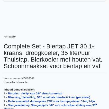
Ich-zapfe
Complete Set - Biertap JET 30 1-
kraans, droogkoeler, 35 liter/uur
Thuistap, Bierkoeler met houten vat,
Schoonmaakset voor biertap en vat
Item nummer
NEW-8041
Hersteller:
ich-zapfe
Inhoud bundel artikelen:
2 x
Borgring, сirclip voor 3/8" slang/connector
2 x
Bierslang, bierleiding, 3/8", nominale breedte 6,3 mm (per meter)
1 x
Reduceerventiel, drukregelaar CO2 voor biertapsysteem, 3 bar, 1-lijn
1 x
Slangaansluiting, Slangadapter 5/8" voor schroefaansluiting voor 3/8"