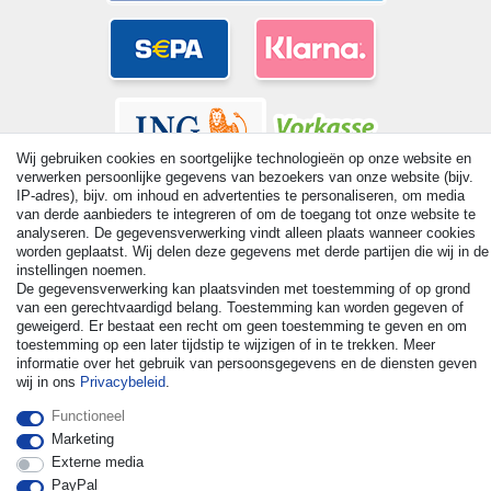
Wij gebruiken cookies en soortgelijke technologieën op onze website en
verwerken persoonlijke gegevens van bezoekers van onze website (bijv.
IP-adres), bijv. om inhoud en advertenties te personaliseren, om media
van derde aanbieders te integreren of om de toegang tot onze website te
analyseren. De gegevensverwerking vindt alleen plaats wanneer cookies
worden geplaatst. Wij delen deze gegevens met derde partijen die wij in de
© Copyright 2026 | Alle rechten voorbehouden. - All rights
instellingen noemen.
reserved. Prices incl. VAT. 19% VAT Basic prices see article detail
De gegevensverwerking kan plaatsvinden met toestemming of op grond
| * Applies to deliveries to the UK!
van een gerechtvaardigd belang. Toestemming kan worden gegeven of
geweigerd. Er bestaat een recht om geen toestemming te geven en om
toestemming op een later tijdstip te wijzigen of in te trekken. Meer
Contact
Herroepingsrecht uitoefenen
informatie over het gebruik van persoonsgegevens en de diensten geven
wij in ons
Privacybeleid
.
Functioneel
Marketing
Externe media
PayPal