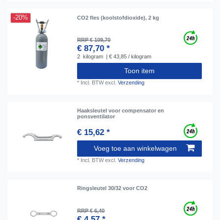
-20%
CO2 fles (koolstofdioxide), 2 kg
RRP € 109,70
€ 87,70 *
2
kilogram
| € 43,85 / kilogram
Toon item
*
Incl. BTW
excl.
Verzending
Haaksleutel voor compensator en
ponsventilator
€ 15,62 *
Voeg toe aan winkelwagen
*
Incl. BTW
excl.
Verzending
Ringsleutel 30/32 voor CO2
RRP € 6,40
€ 4,57 *