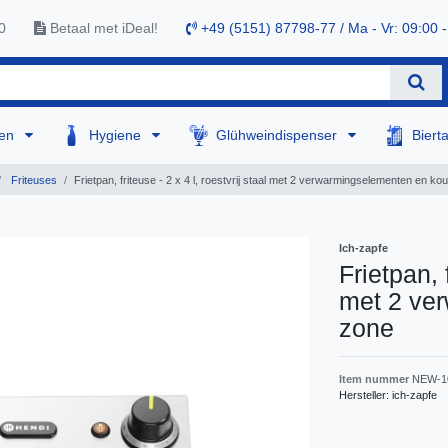
0
Betaal met iDeal!
+49 (5151) 87798-77 / Ma - Vr: 09:00 -
sen
Hygiene
Glühweindispenser
Biert
Friteuses
Frietpan, friteuse - 2 x 4 l, roestvrij staal met 2 verwarmingselementen en k
Ich-zapfe
Frietpan, f
met 2 ve
zone
Item nummer
NEW-1
Hersteller:
ich-zapfe