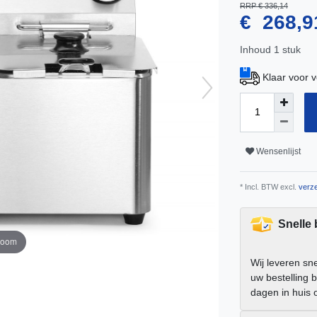
RRP € 336,14
€ 268,
Inhoud
1
stuk
Klaar voor 
Wensenlijst
* Incl. BTW excl.
verze
Snelle
zoom
Wij leveren sn
uw bestelling 
dagen in huis 