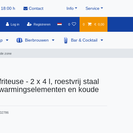
 18:00 h
Contact
Info
Service
Log in
Registreren
0
0
€ 0,00
ap
Bierbrouwen
Bar & Cocktail
oude zone
riteuse - 2 x 4 l, roestvrij staal
rwarmingselementen en koude
02786