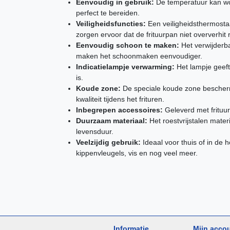
Eenvoudig in gebruik:
De temperatuur kan wo
perfect te bereiden.
Veiligheidsfuncties:
Een veiligheidsthermostaa
zorgen ervoor dat de frituurpan niet oververhit 
Eenvoudig schoon te maken:
Het verwijderb
maken het schoonmaken eenvoudiger.
Indicatielampje verwarming:
Het lampje geeft
is.
Koude zone:
De speciale koude zone beschermt
kwaliteit tijdens het frituren.
Inbegrepen accessoires:
Geleverd met frituu
Duurzaam materiaal:
Het roestvrijstalen mater
levensduur.
Veelzijdig gebruik:
Ideaal voor thuis of in de h
kippenvleugels, vis en nog veel meer.
Informatie
Mijn acco