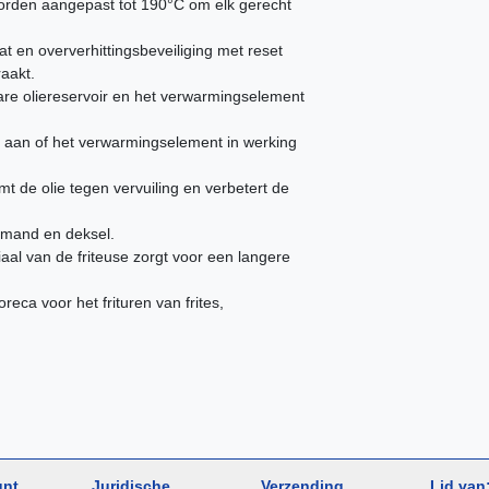
rden aangepast tot 190°C om elk gerecht
t en oververhittingsbeveiliging met reset
raakt.
are oliereservoir en het verwarmingselement
 aan of het verwarmingselement in werking
 de olie tegen vervuiling en verbetert de
rmand en deksel.
iaal van de friteuse zorgt voor een langere
oreca voor het frituren van frites,
unt
Juridische
Verzending
Lid van