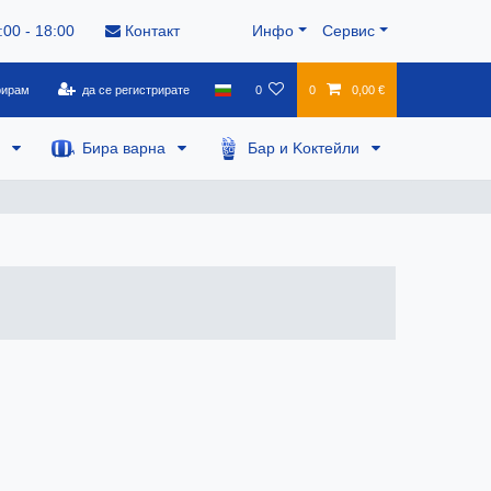
:00 - 18:00
Контакт
Инфо
Сервис
рирам
да се регистрирате
0
0
0,00 €
а
Бира варна
Бар и Kоктейли