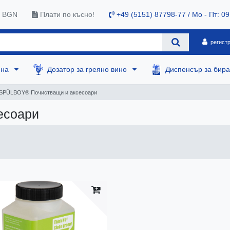
0 BGN
Плати по късно!
+49 (5151) 87798-77 / Mo - Пт: 09
регист
ена
Дозатор за греяно вино
Диспенсър за бир
SPÜLBOY® Почистващи и аксесоари
есоари