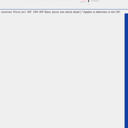
reserved. Prices incl. VAT. 19% VAT Basic prices see article detail | * Applies to deliveries to the UK!