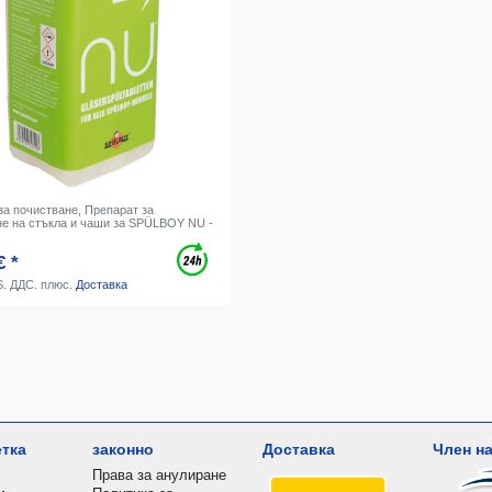
за почистване, Препарат за
не на стъкла и чаши за SPÜLBOY NU -
€ *
S. ДДС.
плюс.
Доставка
етка
законно
Доставка
Член на
Права за анулиране