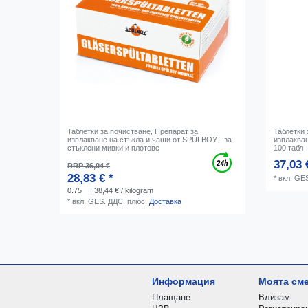
Таблетки за почистване, Препарат за
Таблетки 
изплакване на стъкла и чаши от SPÜLBOY - за
изплаква
стъклени мивки и плотове
100 табл
37,03 
RRP 36,04 €
28,83 € *
*
вкл. GE
0.75
| 38,44 € / kilogram
*
вкл. GES. ДДС.
плюс.
Доставка
Информация
Моята см
Плащане
Влизам