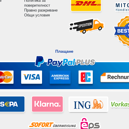
м
Политика за
поверителност
Правно разкриване
Общи условия
Плащане