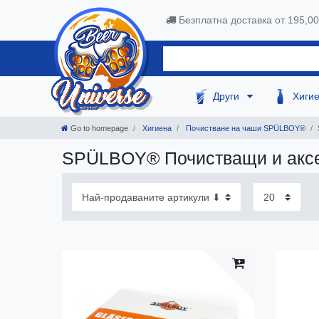
Безплатна доставка от 195,0
Други
Хиги
Go to homepage
Хигиена
Почистване на чаши SPÜLBOY®
SPÜLBOY® Почистващи и акс