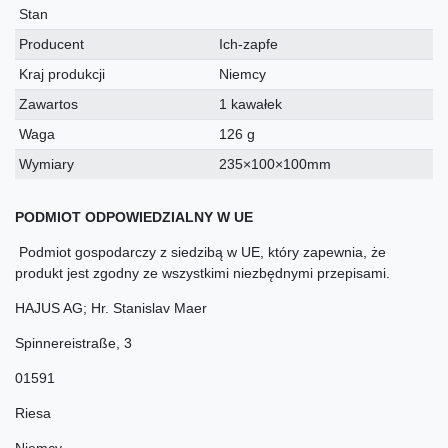
techniczna
Stan
Producent
Ich-zapfe
Kraj produkcji
Niemcy
Zawartos
1 kawałek
Waga
126 g
Wymiary
235×100×100mm
PODMIOT ODPOWIEDZIALNY W UE
Podmiot gospodarczy z siedzibą w UE, który zapewnia, że
produkt jest zgodny ze wszystkimi niezbędnymi przepisami.
HAJUS AG; Hr. Stanislav Maer
Spinnereistraße
,
3
01591
Riesa
Niemcy