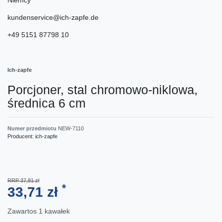
kundenservice@ich-zapfe.de
+49 5151 87798 10
Ich-zapfe
Porcjoner, stal chromowo-niklowa,
średnica 6 cm
Numer przedmiotu
NEW-7110
Producent:
ich-zapfe
RRP 37,81 zł
*
33,71 zł
Zawartos
1
kawałek