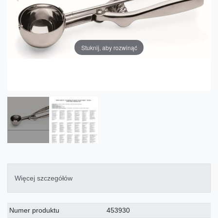
Stuknij, aby rozwinąć
Więcej szczegółów
Charakterystyka
Wartość
Numer produktu
453930