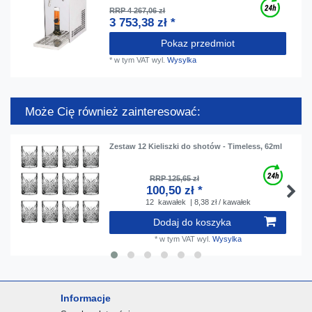
RRP 4 267,06 zł
3 753,38 zł *
Pokaz przedmiot
*
w tym VAT
wyl.
Wysylka
Może Cię również zainteresować:
Zestaw 12 Kieliszki do shotów - Timeless, 62ml
RRP 125,65 zł
100,50 zł *
12
kawałek
| 8,38 zł / kawałek
Dodaj do koszyka
*
w tym VAT
wyl.
Wysylka
Informacje