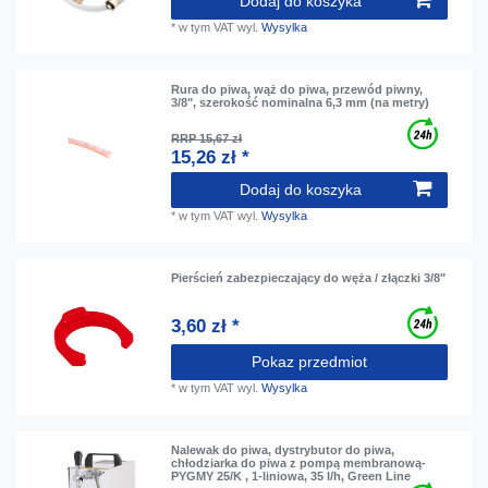
Dodaj do koszyka
*
w tym VAT
wyl.
Wysylka
Rura do piwa, wąż do piwa, przewód piwny,
3/8", szerokość nominalna 6,3 mm (na metry)
RRP 15,67 zł
15,26 zł *
Dodaj do koszyka
*
w tym VAT
wyl.
Wysylka
Pierścień zabezpieczający do węża / złączki 3/8"
3,60 zł *
Pokaz przedmiot
*
w tym VAT
wyl.
Wysylka
Nalewak do piwa, dystrybutor do piwa,
chłodziarka do piwa z pompą membranową-
PYGMY 25/K , 1-liniowa, 35 l/h, Green Line