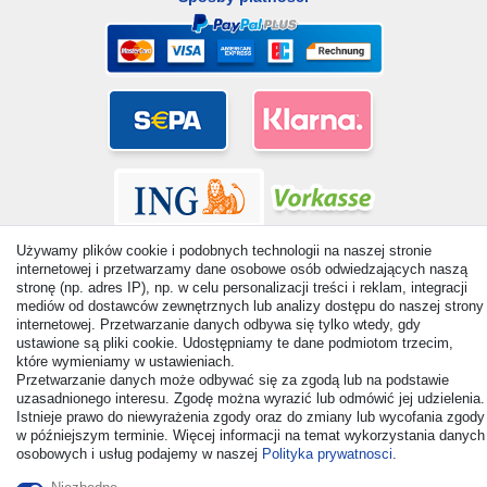
Używamy plików cookie i podobnych technologii na naszej stronie
internetowej i przetwarzamy dane osobowe osób odwiedzających naszą
stronę (np. adres IP), np. w celu personalizacji treści i reklam, integracji
mediów od dostawców zewnętrznych lub analizy dostępu do naszej strony
internetowej. Przetwarzanie danych odbywa się tylko wtedy, gdy
© Copyright 2026 | Wszelkie prawa zastrzezone. - All rights
ustawione są pliki cookie. Udostępniamy te dane podmiotom trzecim,
reserved. Prices incl. VAT. 19% VAT Basic prices see article detail
które wymieniamy w ustawieniach.
| * Applies to deliveries to the UK!
Przetwarzanie danych może odbywać się za zgodą lub na podstawie
uzasadnionego interesu. Zgodę można wyrazić lub odmówić jej udzielenia.
Istnieje prawo do niewyrażenia zgody oraz do zmiany lub wycofania zgody
Kontakt
Odstąp od umowy tutaj
w późniejszym terminie. Więcej informacji na temat wykorzystania danych
osobowych i usług podajemy w naszej
Polityka prywatnosci
.