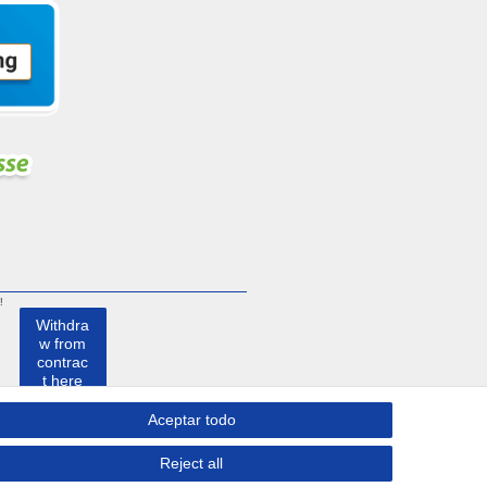
!
Withdra
w from
contrac
t here
Aceptar todo
Contacto
Reject all