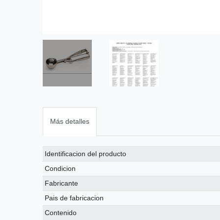
Más detalles
Ceres::Template.singleItemTechnicalDataAttribute
Ceres::Template.singleItemTechnicalDataValue
Identificacion del producto
Condicion
Fabricante
Pais de fabricacion
Contenido