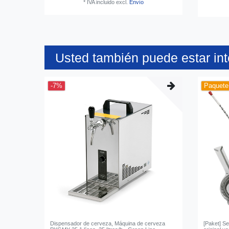
*
IVA incluido
excl.
Envío
Usted también puede estar in
-7%
Paquete 
Dispensador de cerveza, Máquina de cerveza
[Paket] Se