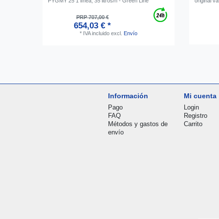
PYGMY 25 1 línea, 35 litros/h - Green Line
original 
PRP 707,00 €
654,03 € *
*
IVA incluido
excl.
Envío
Información
Mi cuenta
Pago
Login
FAQ
Registro
Métodos y gastos de
Carrito
envío