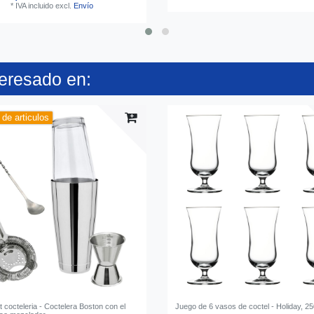
*
IVA incluido
excl.
Envío
teresado en:
de articulos
t cocteleria - Coctelera Boston con el
Juego de 6 vasos de coctel - Holiday, 25