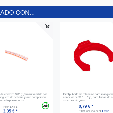
DO CON...
de cerveza 3/8" (6,3 mm) vendido por
Circlip, Anillo de retención para manguer
anguera de bebidas y aire comprimido
conector de 3/8" - Rojo, para líneas de 
emas dispensadores
sistemas de grifos
0,79 € *
PRP 3,44 €
3,35 € *
*
IVA incluido
excl.
Envío