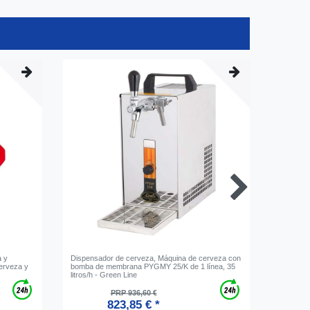
a y
Dispensador de cerveza, Máquina de cerveza con
Conector
cerveza y
bomba de membrana PYGMY 25/K de 1 línea, 35
roscada 
litros/h - Green Line
PRP 936,60 €
823,85 € *