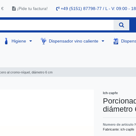
 €
¡Pide tu factura!
+49 (5151) 87798-77 / L - V: 09:00 - 1
Higiene
Dispensador vino caliente
Dispen
cero al cromo-níquel, diámetro 6 cm
Ich-zapfe
Porcionad
diámetro
Numero de articulo
Fabricante:
ich-zapfe