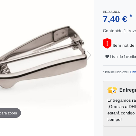
PRP 8,30 €
*
7,40 €
Contenido
1
troz
Item not del
Lista de favorit
* IVA incluido excl.
Env
Entreg
Entregamos rá
¡Gracias a DH
 para zoom
estará contigo
tiempo!