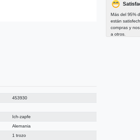
Satisfa
Más del 95% de
están satisfec
compras y nos
a otros.
453930
Ich-zapfe
Alemania
1 trozo