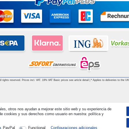
 rights reserved. Prices incl. VAT. 19% VAT Basic prices see article detail | * Applies to deliveries to the UK
ales, otros nos ayudan a mejorar este sitio web y su experiencia de
e cookies y sus derechos como usuario en nuestra: política y
PayPal
Functional
Configuraciones adicionales