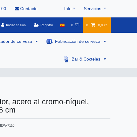
8:00
Contacto
Info
Servicios
Iniciar sesion
Registro
0
0
0,00 €
sador de cerveza
Fabricación de cerveza
Bar & Cócteles
or, acero al cromo-níquel,
 6 cm
NEW-7110