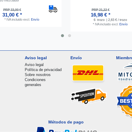
vaso mezclador
PRP 33,00 €
PRP 21,22 €
31,00 € *
16,98 € *
*
IVA incluido
excl.
Envío
6
trozo
| 2,83 € / trozo
*
IVA incluido
excl.
Envío
Aviso legal
Envío
Miembr
Aviso legal
Política de privacidad
Sobre nosotros
Condiciones
generales
Métodos de pago