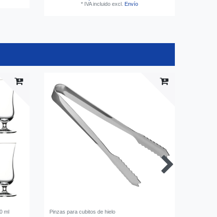
*
IVA incluido
excl.
Envío
0 ml
Pinzas para cubitos de hielo
Acoplador