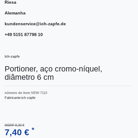
Riesa
Alemanha
kundenservice@ich-zapfe.de
+49 5151 87798 10
Ich-zapfe
Portioner, aço cromo-níquel,
diâmetro 6 cm
número de item
NEW-7110
Fabricante:
ich-zapfe
MSRP 8,30 €
*
7,40 €