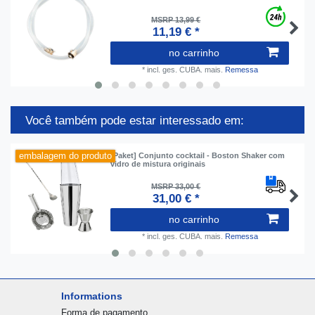
MSRP 13,99 €
11,19 € *
no carrinho
*
incl. ges. CUBA.
mais.
Remessa
Você também pode estar interessado em:
embalagem do produto
[Paket] Conjunto cocktail - Boston Shaker com
vidro de mistura originais
MSRP 33,00 €
31,00 € *
no carrinho
*
incl. ges. CUBA.
mais.
Remessa
Informations
Forma de pagamento