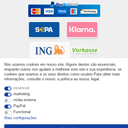
Nós usamos cookies em nosso site. Alguns destes são essenciais,
enquanto outros nos ajudam a melhorar este site e sua experiência. os
cookies que usamos e os seus direitos como usuário Para obter mais
informações, consulte o nosso: a política ea nossa: legal.
© Copyright 2026 | Todos os direitos reservados. - All rights
essencial
reserved. Prices incl. VAT. 19% VAT Basic prices see article detail
marketing
| * Applies to deliveries to the UK!
mídia externa
PayPal
Functional
Mais configurações