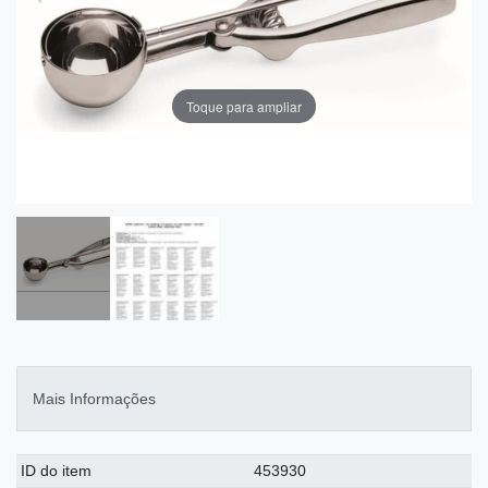
Toque para ampliar
Mais Informações
Ceres::Template.singleItemTechnicalDataAttribute
Ceres::Template.singleItemTechnicalDataValue
ID do item
453930