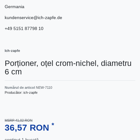
Germania
kundenservice@ich-zapfe.de
+49 5151 87798 10
Ich-zapfe
Porționer, oțel crom-nichel, diametru
6 cm
Numărul de articol
NEW-7110
Producător:
ich-zapfe
MSRP 41,02 RON
*
36,57 RON
conţinut
1
bucată