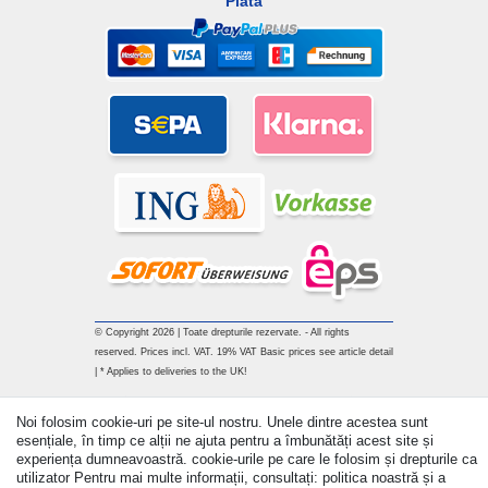
Plată
© Copyright 2026 | Toate drepturile rezervate. - All rights
reserved. Prices incl. VAT. 19% VAT Basic prices see article detail
| * Applies to deliveries to the UK!
Withdraw from contract here
Noi folosim cookie-uri pe site-ul nostru. Unele dintre acestea sunt
esențiale, în timp ce alții ne ajuta pentru a îmbunătăți acest site și
experiența dumneavoastră. cookie-urile pe care le folosim și drepturile ca
a lua legatura
utilizator Pentru mai multe informații, consultați: politica noastră și a