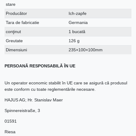
stare
Producător
Ich-zapfe
Tara de fabricatie
Germania
conţinut
1 bucată
Greutate
126 g
Dimensiuni
235×100×100mm
PERSOANĂ RESPONSABILĂ ÎN UE
Un operator economic stabilit în UE care se asigură că produsul
este conform cu toate reglementările necesare.
HAJUS AG; Hr. Stanislav Maer
Spinnereistraße
,
3
01591
Riesa