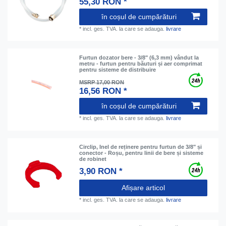
55,30 RON *
în coșul de cumpărături
*
incl. ges. TVA.
la care se adauga.
livrare
Furtun dozator bere - 3/8" (6,3 mm) vândut la
metru - furtun pentru băuturi și aer comprimat
pentru sisteme de distribuire
MSRP 17,00 RON
16,56 RON *
în coșul de cumpărături
*
incl. ges. TVA.
la care se adauga.
livrare
Circlip, Inel de reținere pentru furtun de 3/8" și
conector - Roșu, pentru linii de bere și sisteme
de robinet
3,90 RON *
Afișare articol
*
incl. ges. TVA.
la care se adauga.
livrare