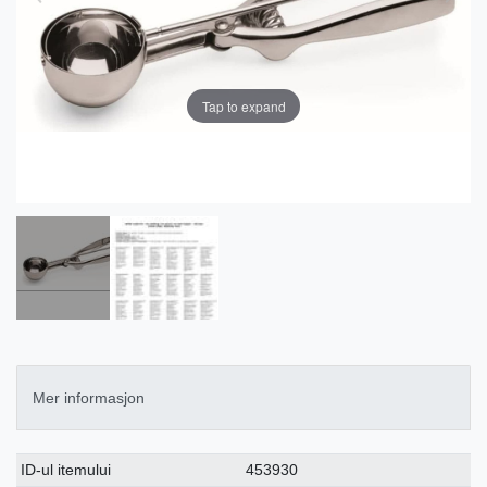
Tap to expand
Mer informasjon
Ceres::Template.singleItemTechnicalDataAttribute
Ceres::Template.singleItemTechnicalDataValue
ID-ul itemului
453930