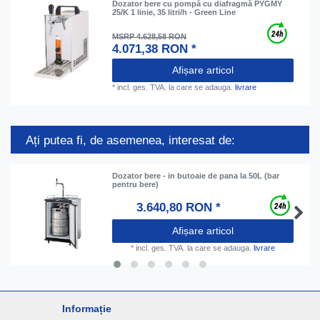
Dozator bere cu pompă cu diafragmă PYGMY
25/K 1 linie, 35 litri/h - Green Line
MSRP 4.628,58 RON
4.071,38 RON *
Afișare articol
*
incl. ges. TVA.
la care se adauga.
livrare
Ați putea fi, de asemenea, interesat de:
Dozator bere - in butoaie de pana la 50L (bar
pentru bere)
3.640,80 RON *
Afișare articol
*
incl. ges. TVA.
la care se adauga.
livrare
Informație