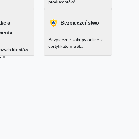
producentów!
akcja
Bezpieczeństwo
menta
Bezpieczne zakupy online z
certyfikatem SSL.
zych klientów
nym.