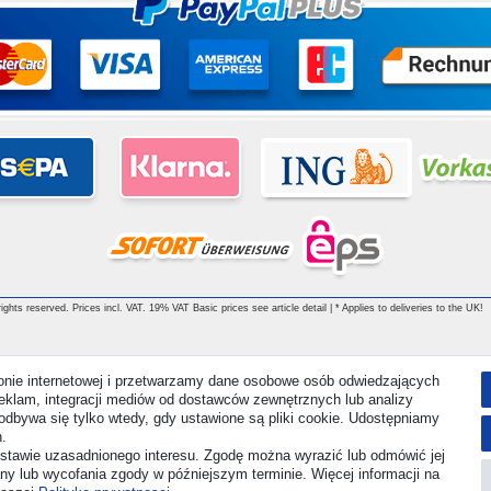
ghts reserved. Prices incl. VAT. 19% VAT Basic prices see article detail | * Applies to deliveries to the UK!
ronie internetowej i przetwarzamy dane osobowe osób odwiedzających
i reklam, integracji mediów od dostawców zewnętrznych lub analizy
odbywa się tylko wtedy, gdy ustawione są pliki cookie. Udostępniamy
.
stawie uzasadnionego interesu. Zgodę można wyrazić lub odmówić jej
any lub wycofania zgody w późniejszym terminie. Więcej informacji na