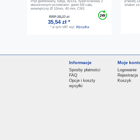
Pręt gwintowany, tuleja, dysza, nypel kranowy z
[Pakiet] 
dwustronnym przebiciem- gwint 5/8 cala,
shaker ze 
wewnętrzny Ø 10mm, 40 mm, CNS
RRP 38,27 zł
35,54 zł *
*
w tym VAT
wyl.
Wysylka
Informacje
Moje kont
Sposby płatności
Logowanie
FAQ
Rejestracja
Opcje i koszty
Koszyk
wysyłki