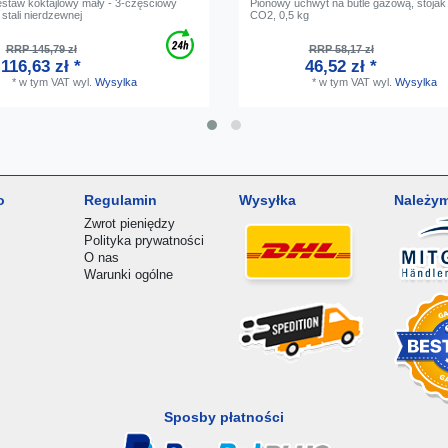
Zestaw koktajlowy mały - 3-częściowy
Pionowy uchwyt na butle gazową, stojak 
stali nierdzewnej
CO2, 0,5 kg
RRP 145,79 zł
RRP 58,17 zł
116,63 zł *
46,52 zł *
*
w tym VAT
wyl.
Wysylka
*
w tym VAT
wyl.
Wysylka
o
Regulamin
Wysyłka
Należym
Zwrot pieniędzy
Polityka prywatności
O nas
Warunki ogólne
Sposby płatności