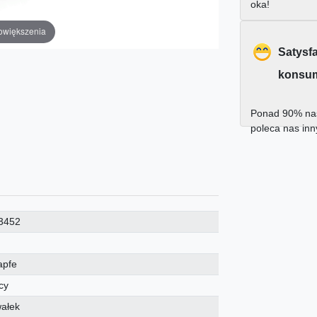
oka!
owiększenia
Satysf
konsu
Ponad 90% nas
poleca nas in
3452
apfe
cy
wałek