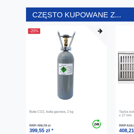
CZĘSTO KUPOWANE Z...
-20%
Butla CO2, butla gazowa, 2 kg
Tacka oci
x 27 mm
RRP 499,78 zł
RRP 519,3
399,55 zł *
408,21