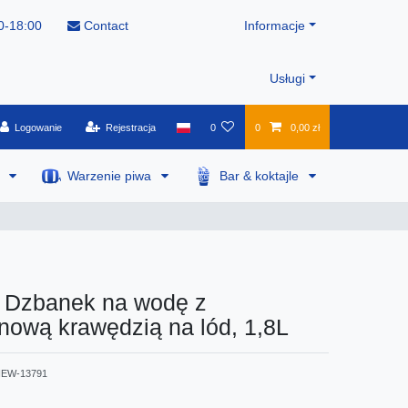
0-18:00
Contact
Informacje
Usługi
Logowanie
Rejestracja
0
0
0,00 zł
a
Warzenie piwa
Bar & koktajle
 Dzbanek na wodę z
nową krawędzią na lód, 1,8L
EW-13791