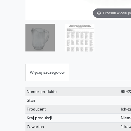
Przesuń w celu p
Więcej szczegółów
Charakterystyka
Wartość
Numer produktu
9992
techniczna
Stan
Producent
Ich-z
Kraj produkcji
Niem
Zawartos
1 ka