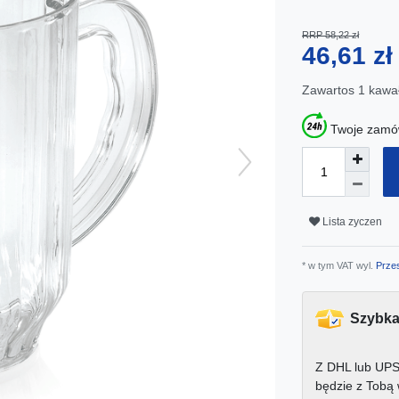
RRP 58,22 zł
46,61 z
Zawartos
1
kawa
Twoje zamów
Lista zyczen
* w tym VAT wyl.
Przes
Szybka
Z DHL lub UPS
będzie z Tobą