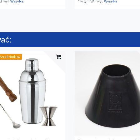
AT
wyl.
Wysylka
*
w tym VAT
wyl.
Wysylka
wać:
przedmiotow