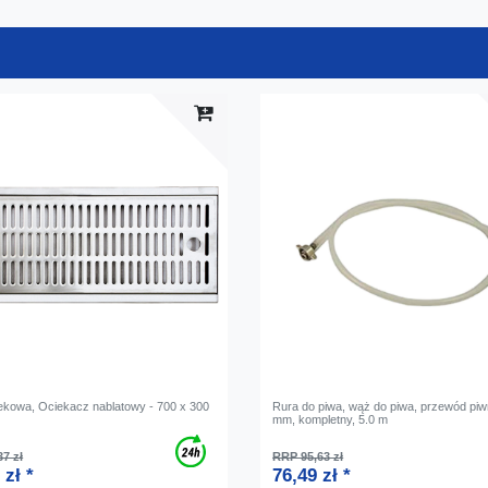
ekowa, Ociekacz nablatowy - 700 x 300
Rura do piwa, wąż do piwa, przewód piw
mm, kompletny, 5.0 m
7 zł
RRP 95,63 zł
 zł *
76,49 zł *