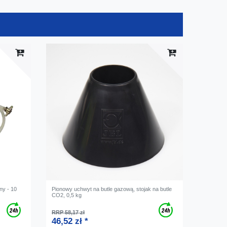
ny - 10
Pionowy uchwyt na butle gazową, stojak na butle
CO2, 0,5 kg
RRP 58,17 zł
46,52 zł *