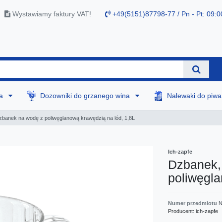
Wystawiamy faktury VAT!
+49(5151)87798-77 / Pn - Pt: 09:0
na
Dozowniki do grzanego wina
Nalewaki do piw
banek na wodę z poliwęglanową krawędzią na lód, 1,8L
Ich-zapfe
Dzbanek,
poliwęgla
Numer przedmiotu
N
Producent:
ich-zapfe