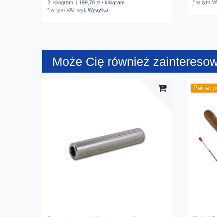
*
w tym V
2
kilogram
| 199,78 zł / kilogram
*
w tym VAT
wyl.
Wysylka
Może Cię również zaintereso
Pakiet 