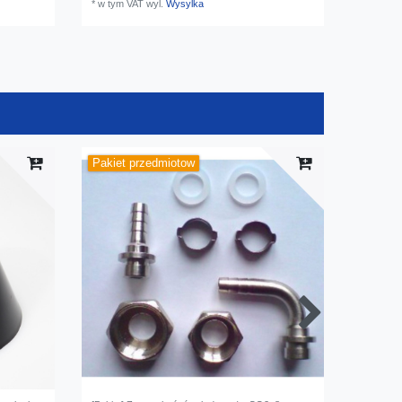
*
w tym VAT
wyl.
Wysylka
Pakiet przedmiotow