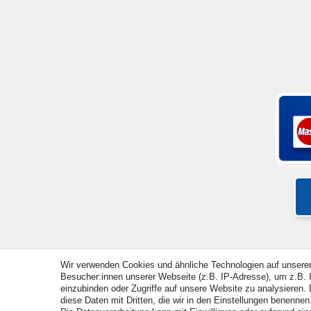
Wir verwenden Cookies und ähnliche Technologien auf unsere
Besucher:innen unserer Webseite (z.B. IP-Adresse), um z.B. I
© Copyright 2026 | Alle Rechte vorbehalten. - Alle Rec
einzubinden oder Zugriffe auf unsere Website zu analysieren. D
diese Daten mit Dritten, die wir in den Einstellungen benennen