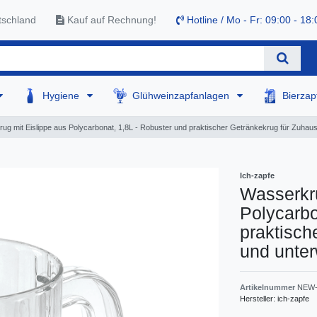
tschland
Kauf auf Rechnung!
Hotline / Mo - Fr: 09:00 - 18:
Hygiene
Glühweinzapfanlagen
Bierza
ug mit Eislippe aus Polycarbonat, 1,8L - Robuster und praktischer Getränkekrug für Zuha
Ich-zapfe
Wasserkru
Polycarbo
praktisch
und unte
Artikelnummer
NEW-
Hersteller:
ich-zapfe