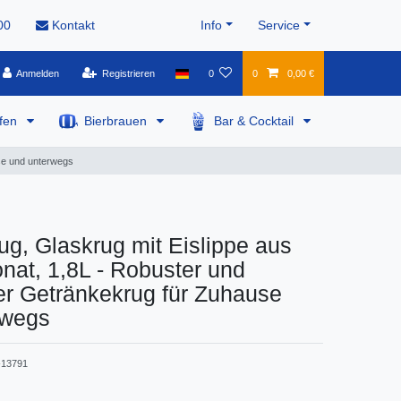
00
Kontakt
Info
Service
Anmelden
Registrieren
0
0
0,00 €
pfen
Bierbrauen
Bar & Cocktail
use und unterwegs
g, Glaskrug mit Eislippe aus
nat, 1,8L - Robuster und
er Getränkekrug für Zuhause
rwegs
13791