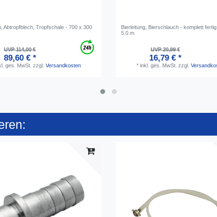
, Abtropfblech, Tropfschale - 700 x 300
Bierleitung, Bierschlauch - komplett fert
5.0 m
UVP 114,00 €
UVP 20,99 €
89,60 € *
16,79 € *
kl. ges. MwSt.
zzgl.
Versandkosten
*
inkl. ges. MwSt.
zzgl.
Versandko
eren: