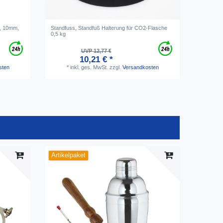
ig, 10mm,
Standfuss, Standfuß Halterung für CO2-Flasche
2-Ohr-Sc
0,5 kg
UVP 12,77 €
10,21 € *
sten
*
inkl. ges. MwSt.
zzgl.
Versandkosten
*
i
Artikelpaket