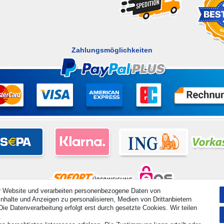
Zahlungsmöglichkeiten
r Website und verarbeiten personenbezogene Daten von
nhalte und Anzeigen zu personalisieren, Medien von Drittanbietern
hte vorbehalten. Preisangaben inkl. gesetzl. 19% MwSt. | Grundpreise siehe Artikeldetail | *Gilt für Lieferu
ie Datenverarbeitung erfolgt erst durch gesetzte Cookies. Wir teilen
.