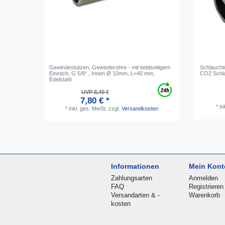
Gewindestutzen, Gewinderohre - mit beidseitigem
Schlauchtü
Einstich, G 5/8“ , Innen Ø 10mm, L=40 mm,
CO2 Schl
Edelstahl
UVP 8,40 €
7,80 € *
*
in
*
inkl. ges. MwSt.
zzgl.
Versandkosten
Informationen
Mein Kont
Zahlungsarten
Anmelden
FAQ
Registrieren
Versandarten & -
Warenkorb
kosten