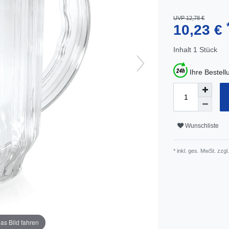
UVP 12,78 €
10,23 €
Inhalt
1
Stück
Ihre Bestel
Wunschliste
* inkl. ges. MwSt. zzgl.
as Bild fahren