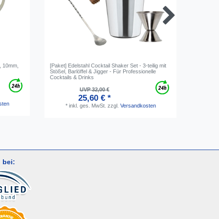
ig, 10mm,
[Paket] Edelstahl Cocktail Shaker Set - 3-teilig mit
Inhaltsm
Stößel, Barlöffel & Jigger - Für Professionelle
1/4" AG
Cocktails & Drinks
UVP 32,00 €
25,60 € *
sten
*
i
*
inkl. ges. MwSt.
zzgl.
Versandkosten
 bei: