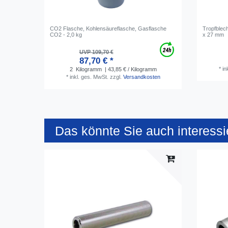
CO2 Flasche, Kohlensäureflasche, Gasflasche
Tropfblech
CO2 - 2,0 kg
x 27 mm
UVP 109,70 €
87,70 € *
*
in
2
Kilogramm
| 43,85 € / Kilogramm
*
inkl. ges. MwSt.
zzgl.
Versandkosten
Das könnte Sie auch interessi